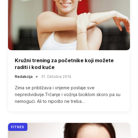
Kružni trening za početnike koji možete
raditi i kod kuće
Redakcija
31. Oktobra 2014.
Zima se približava i vrijeme postaje sve
nepredvidivije.Trčanje i vožnja biciklom skoro pa su
nemogući. Ali to nipošto ne treba…
FITNES