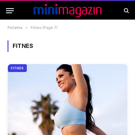
Početna
»
Fitnes (Page 7)
FITNES
FITNES