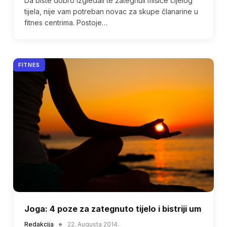
Da biste dobro izgledali te zategnuli mišiće cijelog
tijela, nije vam potreban novac za skupe članarine u
fitnes centrima. Postoje…
FITNES
Joga: 4 poze za zategnuto tijelo i bistriji um
Redakcija
22. Augusta 2014.