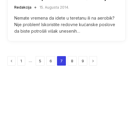
Redakcija
15. Augusta 2014.
Nemate vremena da idete u teretanu ili na aerobik?
Nije problem! Iskoristite redovne kućanske poslove
da biste potrošili višak unesenih…
Previous
Next
…
1
5
6
7
8
9