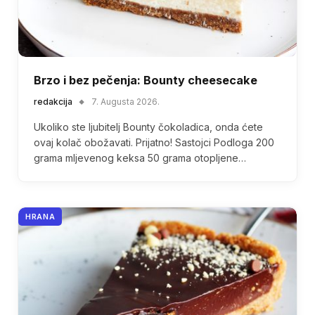
Brzo i bez pečenja: Bounty cheesecake
redakcija
7. Augusta 2026.
Ukoliko ste ljubitelj Bounty čokoladica, onda ćete
ovaj kolač obožavati. Prijatno! Sastojci Podloga 200
grama mljevenog keksa 50 grama otopljene…
HRANA