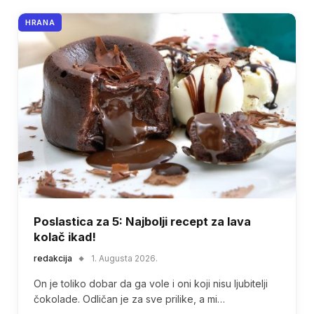
HRANA
Poslastica za 5: Najbolji recept za lava
kolač ikad!
redakcija
1. Augusta 2026.
On je toliko dobar da ga vole i oni koji nisu ljubitelji
čokolade. Odličan je za sve prilike, a mi…