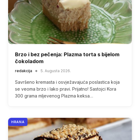
Brzo i bez pečenja: Plazma torta s bijelom
čokoladom
redakcija
5. Augusta 2026.
Savršeno kremasta i osvježavajuća poslastica koja
se veoma brzo i lako pravi. Prijatno! Sastojci Kora
300 grama mljevenog Plazma keksa…
HRANA