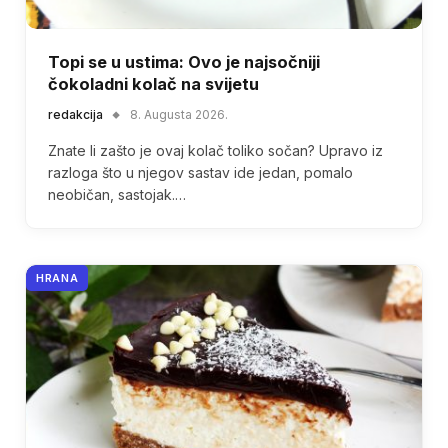
Topi se u ustima: Ovo je najsočniji
čokoladni kolač na svijetu
redakcija
8. Augusta 2026.
Znate li zašto je ovaj kolač toliko sočan? Upravo iz
razloga što u njegov sastav ide jedan, pomalo
neobičan, sastojak.…
HRANA