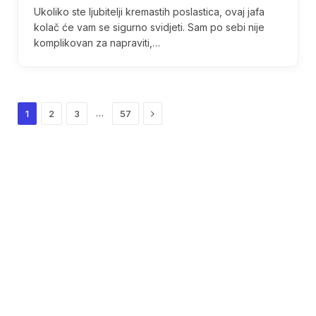
Ukoliko ste ljubitelji kremastih poslastica, ovaj jafa
kolač će vam se sigurno svidjeti. Sam po sebi nije
komplikovan za napraviti,…
Next
…
1
2
3
57