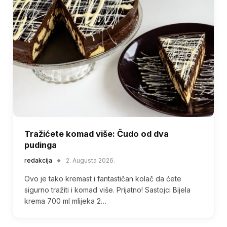
Tražićete komad više: Čudo od dva
pudinga
redakcija
2. Augusta 2026.
Ovo je tako kremast i fantastičan kolač da ćete
sigurno tražiti i komad više. Prijatno! Sastojci Bijela
krema 700 ml mlijeka 2…