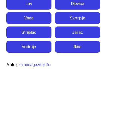
Lav
Djevica
Vaga
Škorpija
Strijelac
Jarac
Vodolija
Ribe
Autor:
minimagazin.info