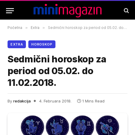
Početna
»
Extra
»
Sedmični horoskop za period od 05.02. do 11.02.2018.
EXTRA
HOROSKOP
Sedmični horoskop za
period od 05.02. do
11.02.2018.
By
redakcija
4. Februara 2018.
1 Mins Read