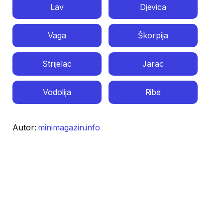
Lav
Djevica
Vaga
Škorpija
Strijelac
Jarac
Vodolija
Ribe
Autor:
minimagazin.info