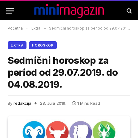
Početna
»
Extra
»
Sedmični horoskop za period od 29.07.2019. do 04.08.2019.
EXTRA
HOROSKOP
Sedmični horoskop za
period od 29.07.2019. do
04.08.2019.
By
redakcija
28. Jula 2019.
1 Mins Read