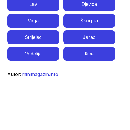
Lav
Djevica
Vaga
Škorpija
Strijelac
Jarac
Vodolija
Ribe
Autor:
minimagazin.info