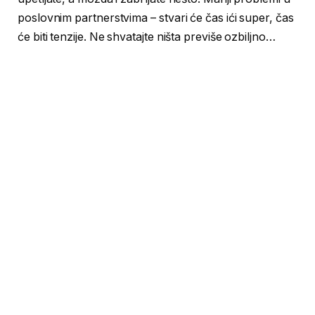
poslovnim partnerstvima – stvari će čas ići super, čas
će biti tenzije. Ne shvatajte ništa previše ozbiljno…