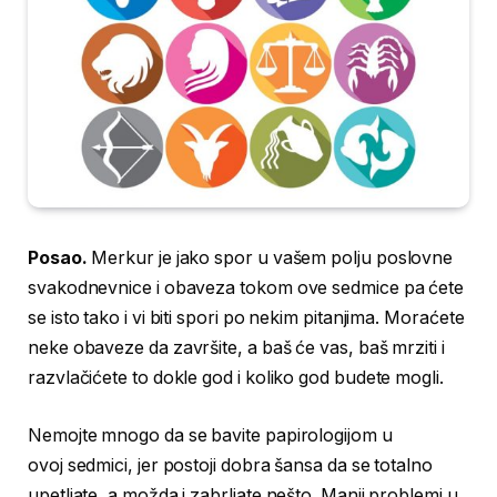
Posao.
Merkur je jako spor u vašem polju poslovne
svakodnevnice i obaveza tokom ove sedmice pa ćete
se isto tako i vi biti spori po nekim pitanjima. Moraćete
neke obaveze da završite, a baš će vas, baš mrziti i
razvlačićete to dokle god i koliko god budete mogli.
Nemojte mnogo da se bavite papirologijom u
ovoj sedmici, jer postoji dobra šansa da se totalno
upetljate, a možda i zabrljate nešto. Manji problemi u