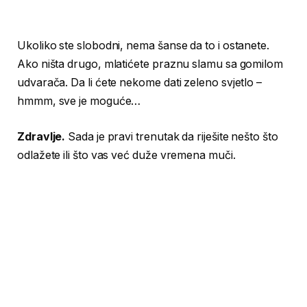
Ukoliko ste slobodni, nema šanse da to i ostanete.
Ako ništa drugo, mlatićete praznu slamu sa gomilom
udvarača. Da li ćete nekome dati zeleno svjetlo –
hmmm, sve je moguće…
Zdravlje.
Sada je pravi trenutak da riješite nešto što
odlažete ili što vas već duže vremena muči.