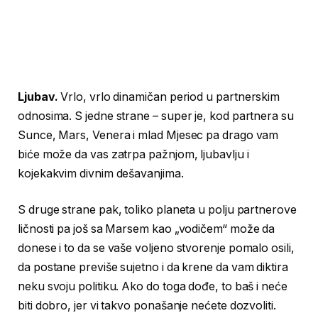
Ljubav.
Vrlo, vrlo dinamičan period u partnerskim
odnosima. S jedne strane – super je, kod partnera su
Sunce, Mars, Venera i mlad Mjesec pa drago vam
biće može da vas zatrpa pažnjom, ljubavlju i
kojekakvim divnim dešavanjima.
S druge strane pak, toliko planeta u polju partnerove
ličnosti pa još sa Marsem kao „vodičem“ može da
donese i to da se vaše voljeno stvorenje pomalo osili,
da postane previše sujetno i da krene da vam diktira
neku svoju politiku. Ako do toga dođe, to baš i neće
biti dobro, jer vi takvo ponašanje nećete dozvoliti.