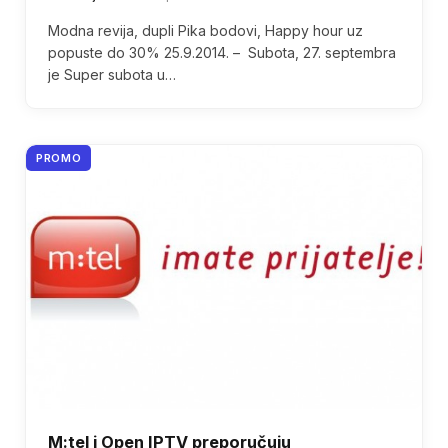
Modna revija, dupli Pika bodovi, Happy hour uz
popuste do 30% 25.9.2014. – Subota, 27. septembra
je Super subota u…
PROMO
M:tel i Open IPTV preporučuju