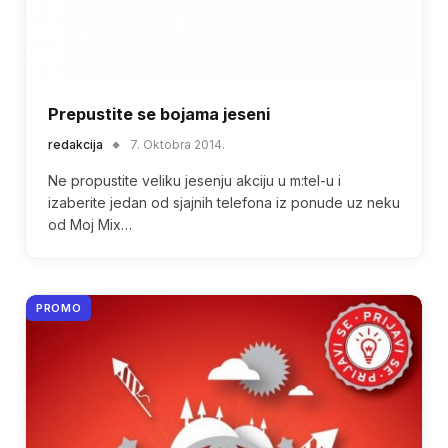
Prepustite se bojama jeseni
redakcija
7. Oktobra 2014.
Ne propustite veliku jesenju akciju u m:tel-u i
izaberite jedan od sjajnih telefona iz ponude uz neku
od Moj Mix…
PROMO