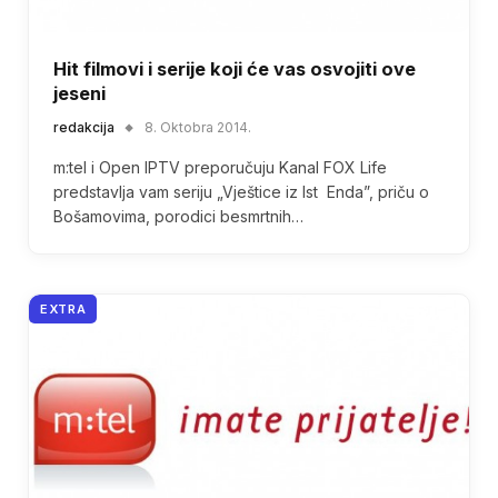
Hit filmovi i serije koji će vas osvojiti ove
jeseni
redakcija
8. Oktobra 2014.
m:tel i Open IPTV preporučuju Kanal FOX Life
predstavlja vam seriju „Vještice iz Ist Enda”, priču o
Bošamovima, porodici besmrtnih…
EXTRA