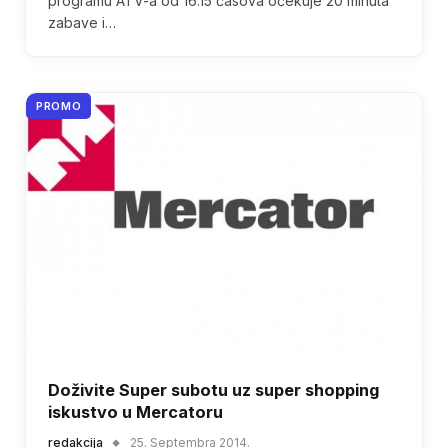
programu ATV-a od 16.15 časova očekuje 20 minuta
zabave i…
PROMO
Doživite Super subotu uz super shopping
iskustvo u Mercatoru
redakcija
25. Septembra 2014.