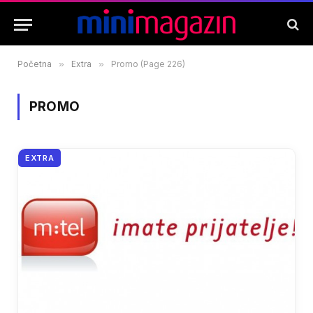
Početna
»
Extra
»
Promo (Page 226)
PROMO
EXTRA