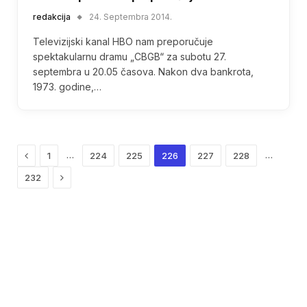
redakcija
24. Septembra 2014.
Televizijski kanal HBO nam preporučuje
spektakularnu dramu „CBGB“ za subotu 27.
septembra u 20.05 časova. Nakon dva bankrota,
1973. godine,…
Previous
…
…
1
224
225
226
227
228
Next
232