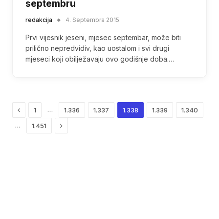
septembru
redakcija
4. Septembra 2015.
Prvi vijesnik jeseni, mjesec septembar, može biti
prilično nepredvidiv, kao uostalom i svi drugi
mjeseci koji obilježavaju ovo godišnje doba.…
Previous
…
1
1.336
1.337
1.338
1.339
1.340
Next
…
1.451