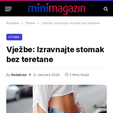
Početna
»
Fitnes
»
Vježbe: Izravnajte stomak bez teretane
FITNES
Vježbe: Izravnajte stomak
bez teretane
By
Redakcija
9. Januara 2026.
3 Mins Read