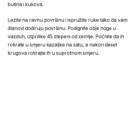
butina i kukova.
Lezite na ravnu površinu i ispružite ruke tako da vam
dlanovi dodiruju površinu. Podignite obje noge u
vazduh, otprilike 45 stepeni od zemlje. Počnite da ih
rotirate u smjeru kazaljke na satu, a nakon deset
krugova rotirajte ih u suprotnom smjeru.