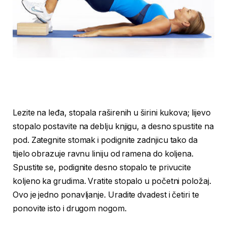
Lezite na leđa, stopala raširenih u širini kukova; lijevo
stopalo postavite na deblju knjigu, a desno spustite na
pod. Zategnite stomak i podignite zadnjicu tako da
tijelo obrazuje ravnu liniju od ramena do koljena.
Spustite se, podignite desno stopalo te privucite
koljeno ka grudima. Vratite stopalo u početni položaj.
Ovo je jedno ponavljanje. Uradite dvadest i četiri te
ponovite isto i drugom nogom.