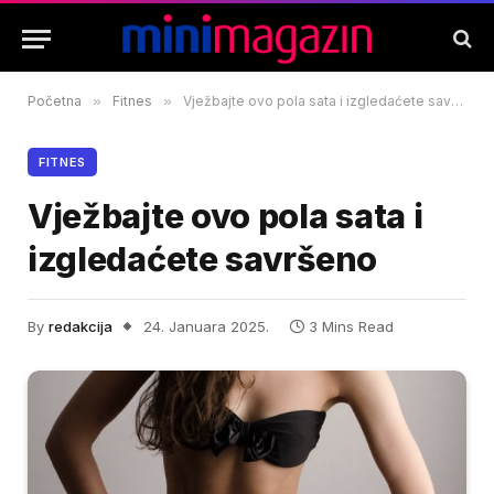
Početna
»
Fitnes
»
Vježbajte ovo pola sata i izgledaćete savršeno
FITNES
Vježbajte ovo pola sata i
izgledaćete savršeno
By
redakcija
24. Januara 2025.
3 Mins Read