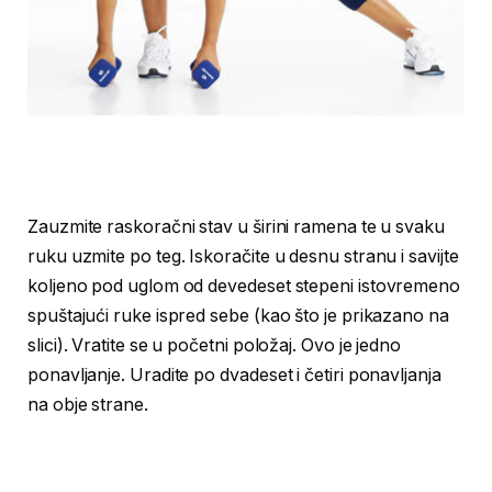
Zauzmite raskoračni stav u širini ramena te u svaku
ruku uzmite po teg. Iskoračite u desnu stranu i savijte
koljeno pod uglom od devedeset stepeni istovremeno
spuštajući ruke ispred sebe (kao što je prikazano na
slici). Vratite se u početni položaj. Ovo je jedno
ponavljanje. Uradite po dvadeset i četiri ponavljanja
na obje strane.