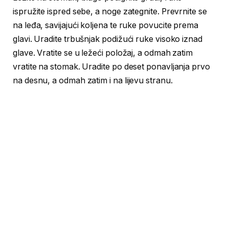
ispružite ispred sebe, a noge zategnite. Prevrnite se
na leđa, savijajući koljena te ruke povucite prema
glavi. Uradite trbušnjak podižući ruke visoko iznad
glave. Vratite se u ležeći položaj, a odmah zatim
vratite na stomak. Uradite po deset ponavljanja prvo
na desnu, a odmah zatim i na lijevu stranu.