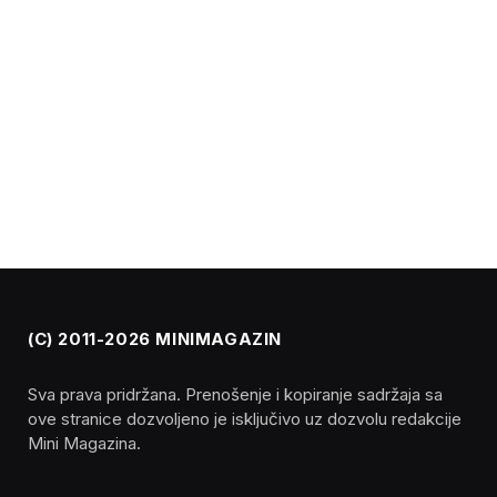
(C) 2011-2026 MINIMAGAZIN
Sva prava pridržana. Prenošenje i kopiranje sadržaja sa
ove stranice dozvoljeno je isključivo uz dozvolu redakcije
Mini Magazina.