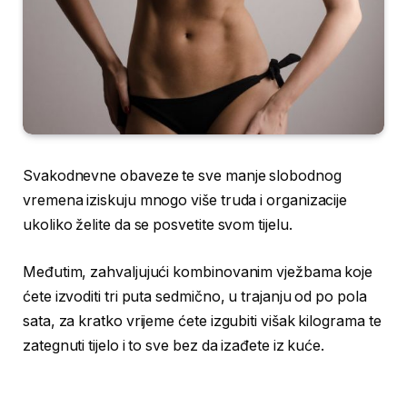
Svakodnevne obaveze te sve manje slobodnog
vremena iziskuju mnogo više truda i organizacije
ukoliko želite da se posvetite svom tijelu.
Međutim, zahvaljujući kombinovanim vježbama koje
ćete izvoditi tri puta sedmično, u trajanju od po pola
sata, za kratko vrijeme ćete izgubiti višak kilograma te
zategnuti tijelo i to sve bez da izađete iz kuće.