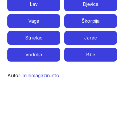
Lav
Djevica
Vaga
Škorpija
Strijelac
Jarac
Vodolija
Ribe
Autor:
minimagazin.info