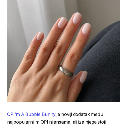
OPI’m A Bubble Bunny
je noviji dodatak među
najpopularnijim OPI nijansama, ali iza njega stoji