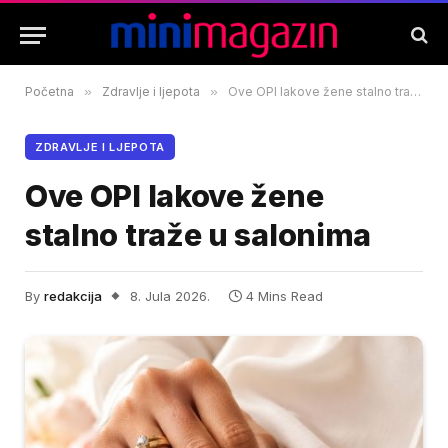
Početna
»
Zdravlje i ljepota
»
Ove OPI lakove žene stalno traže u salonima
ZDRAVLJE I LJEPOTA
Ove OPI lakove žene
stalno traže u salonima
By
redakcija
8. Jula 2026.
4 Mins Read