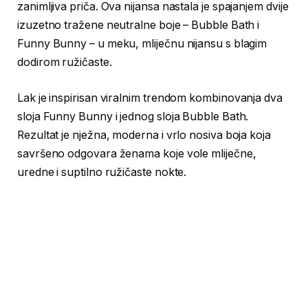
zanimljiva priča. Ova nijansa nastala je spajanjem dvije
izuzetno tražene neutralne boje – Bubble Bath i
Funny Bunny – u meku, mliječnu nijansu s blagim
dodirom ružičaste.
Lak je inspirisan viralnim trendom kombinovanja dva
sloja Funny Bunny i jednog sloja Bubble Bath.
Rezultat je nježna, moderna i vrlo nosiva boja koja
savršeno odgovara ženama koje vole mliječne,
uredne i suptilno ružičaste nokte.