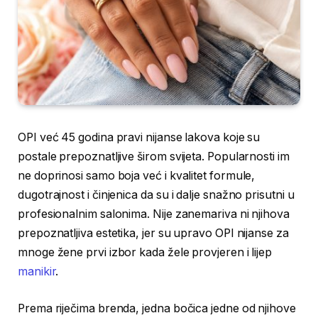
OPI već 45 godina pravi nijanse lakova koje su
postale prepoznatljive širom svijeta. Popularnosti im
ne doprinosi samo boja već i kvalitet formule,
dugotrajnost i činjenica da su i dalje snažno prisutni u
profesionalnim salonima. Nije zanemariva ni njihova
prepoznatljiva estetika, jer su upravo OPI nijanse za
mnoge žene prvi izbor kada žele provjeren i lijep
manikir
.
Prema riječima brenda, jedna bočica jedne od njihove