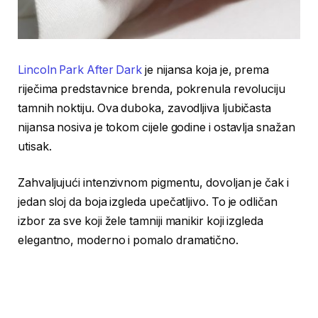
Lincoln Park After Dark
je nijansa koja je, prema
riječima predstavnice brenda, pokrenula revoluciju
tamnih noktiju. Ova duboka, zavodljiva ljubičasta
nijansa nosiva je tokom cijele godine i ostavlja snažan
utisak.
Zahvaljujući intenzivnom pigmentu, dovoljan je čak i
jedan sloj da boja izgleda upečatljivo. To je odličan
izbor za sve koji žele tamniji manikir koji izgleda
elegantno, moderno i pomalo dramatično.