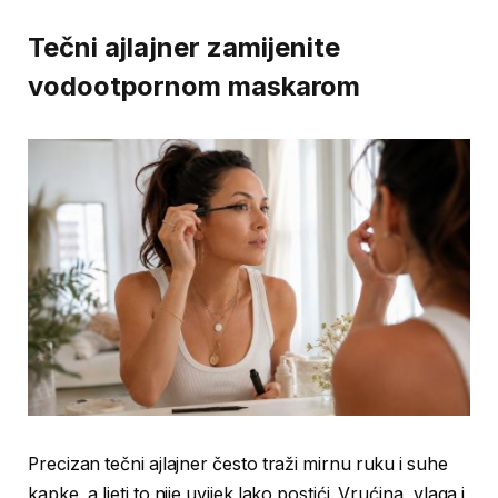
Tečni ajlajner zamijenite
vodootpornom maskarom
Precizan tečni ajlajner često traži mirnu ruku i suhe
kapke, a ljeti to nije uvijek lako postići. Vrućina, vlaga i