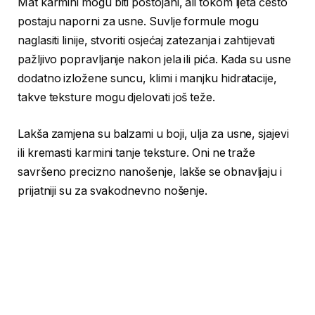
Mat karmini mogu biti postojani, ali tokom ljeta često
postaju naporni za usne. Suvlje formule mogu
naglasiti linije, stvoriti osjećaj zatezanja i zahtijevati
pažljivo popravljanje nakon jela ili pića. Kada su usne
dodatno izložene suncu, klimi i manjku hidratacije,
takve teksture mogu djelovati još teže.
Lakša zamjena su balzami u boji, ulja za usne, sjajevi
ili kremasti karmini tanje teksture. Oni ne traže
savršeno precizno nanošenje, lakše se obnavljaju i
prijatniji su za svakodnevno nošenje.