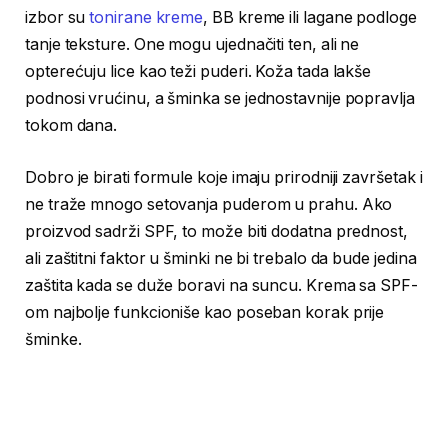
izbor su
tonirane kreme
, BB kreme ili lagane podloge
tanje teksture. One mogu ujednačiti ten, ali ne
opterećuju lice kao teži puderi. Koža tada lakše
podnosi vrućinu, a šminka se jednostavnije popravlja
tokom dana.
Dobro je birati formule koje imaju prirodniji završetak i
ne traže mnogo setovanja puderom u prahu. Ako
proizvod sadrži SPF, to može biti dodatna prednost,
ali zaštitni faktor u šminki ne bi trebalo da bude jedina
zaštita kada se duže boravi na suncu. Krema sa SPF-
om najbolje funkcioniše kao poseban korak prije
šminke.