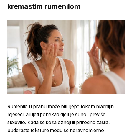
kremastim rumenilom
Rumenilo u prahu može biti lijepo tokom hladnijih
mjeseci, ali ljeti ponekad djeluje suho i previše
slojevito. Kada se koža oznoji ili prirodno zasija,
puderaste teksture mogu se neravnomjerno