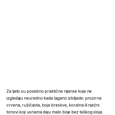
Za ljeto su posebno praktične nijanse koje ne
izgledaju neuredno kada lagano izblijede: prozirna
crvena, ružičasta, boja breskve, koralna ili nježni
tonovi koji usnama daju malo boje bez teškog sloja.