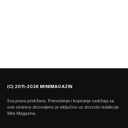
(C) 2011-2026 MINIMAGAZIN
Sva prava pridržana. Prenošenje i kopiranje sadržaja sa
ove stranice dozvoljeno je isključivo uz dozvolu redakcije
Mini Magazina.