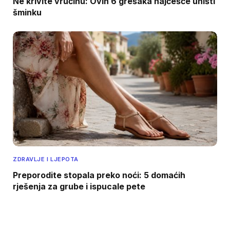
Ne krivite vrućinu: Ovih 6 grešaka najčešće uništi
šminku
ZDRAVLJE I LJEPOTA
Preporodite stopala preko noći: 5 domaćih
rješenja za grube i ispucale pete