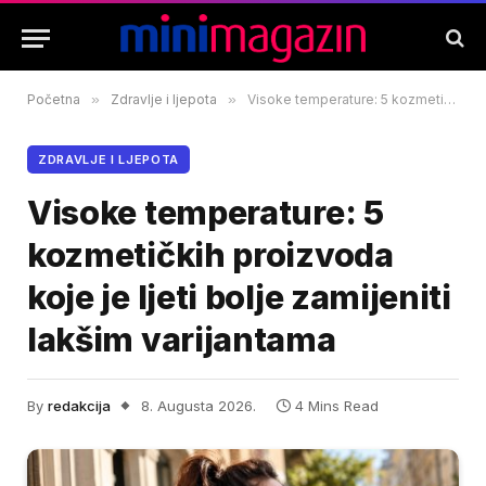
Početna
»
Zdravlje i ljepota
»
Visoke temperature: 5 kozmetičkih proizvoda koje je ljeti bolje zamijeniti lakšim varijantama
ZDRAVLJE I LJEPOTA
Visoke temperature: 5
kozmetičkih proizvoda
koje je ljeti bolje zamijeniti
lakšim varijantama
By
redakcija
8. Augusta 2026.
4 Mins Read