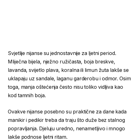
Svjetlije nijanse su jednostavnije za ljetni period.
Mliječna bijela, nježno ružičasta, boja breskve,
lavanda, svijetlo plava, koralna ili limun žuta lakše se
uklapaju uz sandale, laganu garderobu i odmor. Osim
toga, manja oštećenja često nisu toliko vidljiva kao
kod tamnih boja.
Ovakve nijanse posebno su praktične za dane kada
manikir i pedikir treba da traju što duže bez stalnog
popravljanja. Djeluju uredno, nenametljivo i mnogo
lakše podnose ljetni ritam.