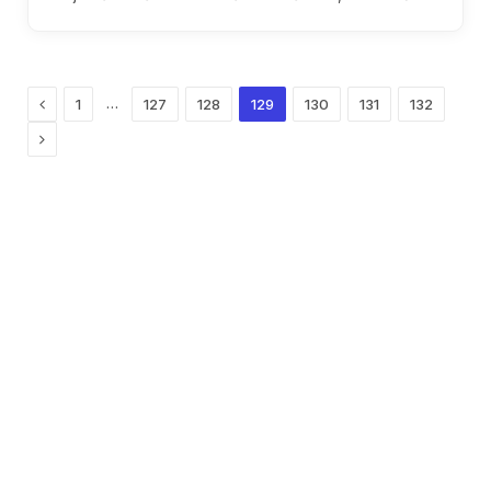
Previous
…
1
127
128
129
130
131
132
Next