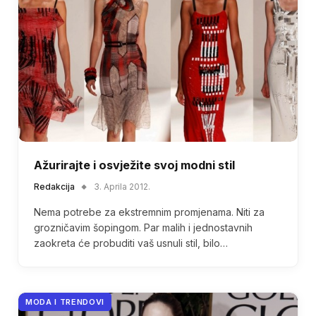
Ažurirajte i osvježite svoj modni stil
Redakcija
3. Aprila 2012.
Nema potrebe za ekstremnim promjenama. Niti za
grozničavim šopingom. Par malih i jednostavnih
zaokreta će probuditi vaš usnuli stil, bilo…
MODA I TRENDOVI