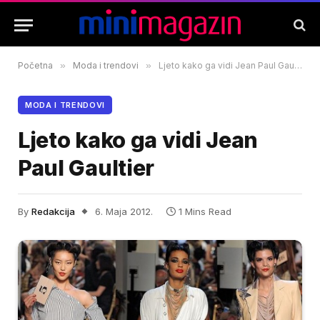
Početna
»
Moda i trendovi
»
Ljeto kako ga vidi Jean Paul Gaultier
MODA I TRENDOVI
Ljeto kako ga vidi Jean
Paul Gaultier
By
Redakcija
6. Maja 2012.
1 Mins Read