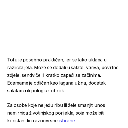
Tofu je posebno praktičan, jer se lako uklapa u
različita jela. Može se dodati u salate, variva, povrtne
zdjele, sendviče ili kratko zapeći sa začinima.
Edamame je odličan kao lagana užina, dodatak
salatama ili prilog uz obrok.
Za osobe koje ne jedu ribu ili žele smanjiti unos
namirnica životinjskog porijekla, soja može biti
koristan dio raznovrsne
ishrane
.