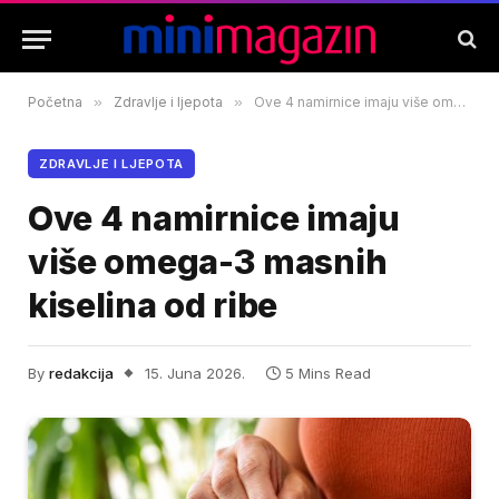
Početna
»
Zdravlje i ljepota
»
Ove 4 namirnice imaju više omega-3 masnih kiselina od ribe
ZDRAVLJE I LJEPOTA
Ove 4 namirnice imaju
više omega-3 masnih
kiselina od ribe
By
redakcija
15. Juna 2026.
5 Mins Read