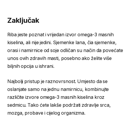
Zaključak
Riba jeste poznat i vrijedan izvor omega-3 masnih
kiselina, ali nije jedini. Sjemenke lana, čia sjemenke,
orasi i namirnice od soje odličan su način da povećate
unos ovih zdravih masti, posebno ako želite više
biljnih opcija u ishrani.
Najbolji pristup je raznovrsnost. Umjesto da se
oslanjate samo na jednu namirnicu, kombinujte
različite izvore omega-3 masnih kiselina kroz
sedmicu. Tako ćete lakše podržati zdravlje srca,
mozga, probave i cijelog organizma.