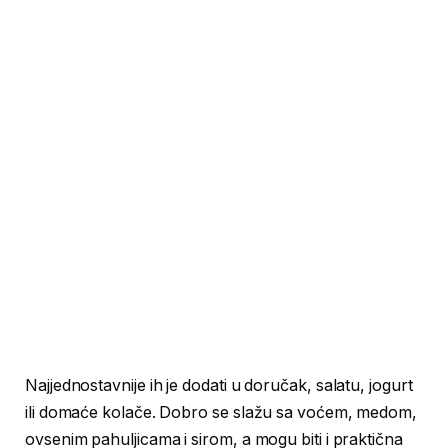
Najjednostavnije ih je dodati u doručak, salatu, jogurt
ili domaće kolače. Dobro se slažu sa voćem, medom,
ovsenim pahuljicama i sirom, a mogu biti i praktična