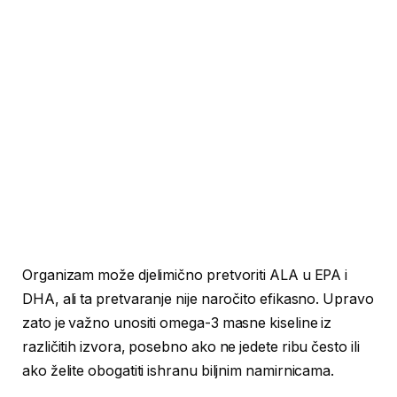
Organizam može djelimično pretvoriti ALA u EPA i
DHA, ali ta pretvaranje nije naročito efikasno. Upravo
zato je važno unositi omega-3 masne kiseline iz
različitih izvora, posebno ako ne jedete ribu često ili
ako želite obogatiti ishranu biljnim namirnicama.