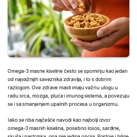
Omega-3 masne kiseline često se spominju kao jedan
od najvažnijih saveznika zdravlja, i to s dobrim
razlogom. Ove zdrave masti imaju važnu ulogu u
radu srca, mozga, pluća i imunog sistema, a povezuju
se i sa smanjenjem upalnih procesa u organizmu.
Iako se riba najčešće navodi kao najbolji izvor
omega-3 masnih kiselina, posebno losos, sardine,
skuša i pastrmka, ona nije jedina opcija. Postoje i biljne