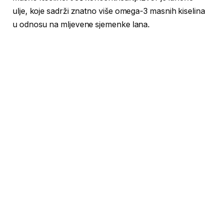
ulje, koje sadrži znatno više omega-3 masnih kiselina
u odnosu na mljevene sjemenke lana.