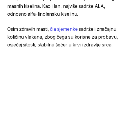
masnih kiselina. Kao i lan, najviše sadrže ALA,
odnosno alfa-linolensku kiselinu.
Osim zdravih masti,
čia sjemenke
sadrže i značajnu
količinu vlakana, zbog čega su korisne za probavu,
osjećaj sitosti, stabilniji šećer u krvi i zdravlje srca.