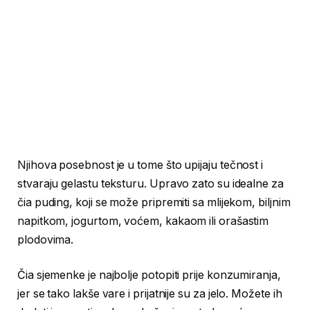
Njihova posebnost je u tome što upijaju tečnost i
stvaraju gelastu teksturu. Upravo zato su idealne za
čia puding, koji se može pripremiti sa mlijekom, biljnim
napitkom, jogurtom, voćem, kakaom ili orašastim
plodovima.
Čia sjemenke je najbolje potopiti prije konzumiranja,
jer se tako lakše vare i prijatnije su za jelo. Možete ih