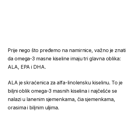
Prije nego što pređemo na namirnice, važno je znati
da omega-3 masne kiseline imaju tri glavna oblika:
ALA, EPA i DHA.
ALA je skraćenica za alfa-linolensku kiselinu. To je
biljni oblik omega-3 masnih kiselina i najčešće se
nalazi u lanenim sjemenkama, čia sjemenkama,
orasima i biljnim uljima.