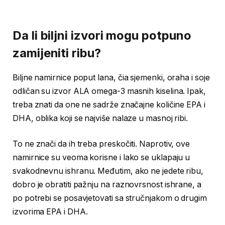
Da li biljni izvori mogu potpuno
zamijeniti ribu?
Biljne namirnice poput lana, čia sjemenki, oraha i soje
odličan su izvor ALA omega-3 masnih kiselina. Ipak,
treba znati da one ne sadrže značajne količine EPA i
DHA, oblika koji se najviše nalaze u masnoj ribi.
To ne znači da ih treba preskočiti. Naprotiv, ove
namirnice su veoma korisne i lako se uklapaju u
svakodnevnu ishranu. Međutim, ako ne jedete ribu,
dobro je obratiti pažnju na raznovrsnost ishrane, a
po potrebi se posavjetovati sa stručnjakom o drugim
izvorima EPA i DHA.