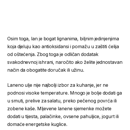
Osim toga, lan je bogat lignanima, biljnim jedinjenjima
koja djeluju kao antioksidansi i pomažu u zaštiti ćelija
od oštećenja. Zbog toga je odličan dodatak
svakodnevnoj ishrani, naročito ako želite jednostavan
način da obogatite doručak ili užinu.
Laneno ulje nije najbolji izbor za kuhanje, jer ne
podnosi visoke temperature. Mnogo je bolje dodati ga
u smuti, prelive za salatu, preko pečenog povrća ili
zobene kaše. Mljevene lanene sjemenke možete
dodati u tijesta, palačinke, ovsene pahuljice, jogurt ili
domaće energetske kuglice.