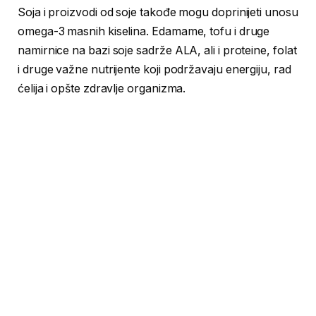
Soja i proizvodi od soje takođe mogu doprinijeti unosu
omega-3 masnih kiselina. Edamame, tofu i druge
namirnice na bazi soje sadrže ALA, ali i proteine, folat
i druge važne nutrijente koji podržavaju energiju, rad
ćelija i opšte zdravlje organizma.