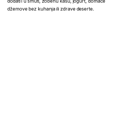
dodati i u smuti, zobenu kašu, jogurt, domaće
džemove bez kuhanja ili zdrave deserte.