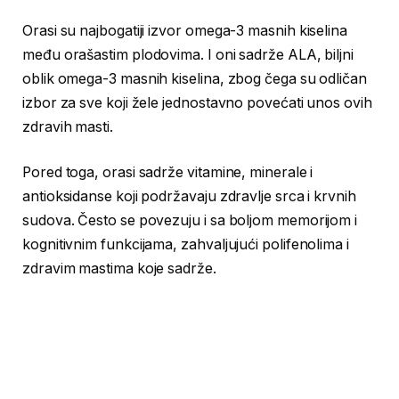
Orasi su najbogatiji izvor omega-3 masnih kiselina
među orašastim plodovima. I oni sadrže ALA, biljni
oblik omega-3 masnih kiselina, zbog čega su odličan
izbor za sve koji žele jednostavno povećati unos ovih
zdravih masti.
Pored toga, orasi sadrže vitamine, minerale i
antioksidanse koji podržavaju zdravlje srca i krvnih
sudova. Često se povezuju i sa boljom memorijom i
kognitivnim funkcijama, zahvaljujući polifenolima i
zdravim mastima koje sadrže.