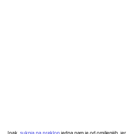
Ipak,
suknja na preklop
jedna nam je od omiljenijih, jer