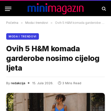
Početna
»
Moda i trendovi
»
Ovih 5 H&M komada garderobe nosimo cijelog ljeta
MODA I TRENDOVI
Ovih 5 H&M komada
garderobe nosimo cijelog
ljeta
By
redakcija
15. Jula 2026.
3 Mins Read