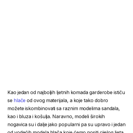
Kao jedan od najboljih ljetnih komada garderobe ističu
se
hlače
od ovog materijala, a koje tako dobro
možete iskombinovati sa raznim modelima sandala,
kao i bluza i košulja. Naravno, modeli širokih
nogavica su i dalje jako popularni pa su upravo i jedan
od vodećih modela hlača koje ćemo nositi cijelog ljeta.