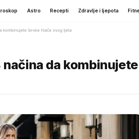
roskop
Astro
Recepti
Zdravlje i ljepota
Fitn
a kombinujete široke hlače ovog ljeta
8 načina da kombinujete