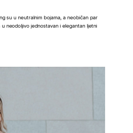
ling su u neutralnim bojama, a neobičan par
u neodoljivo jednostavan i elegantan ljetni