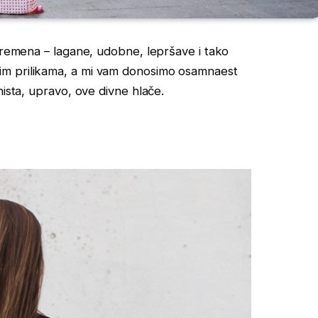
 vremena – lagane, udobne, lepršave i tako
im prilikama, a mi vam donosimo osamnaest
nista, upravo, ove divne hlače.