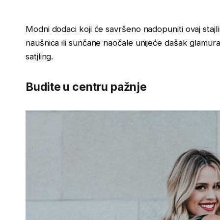
Modni dodaci koji će savršeno nadopuniti ovaj staj
naušnica ili sunčane naočale unijeće dašak glamura 
satjling.
Budite u centru pažnje