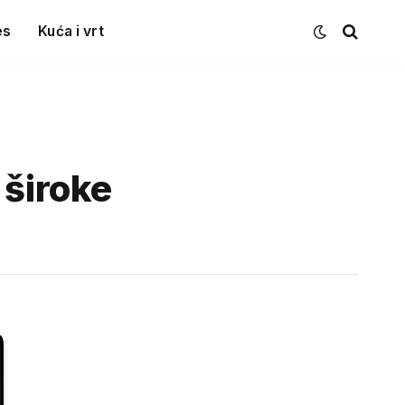
es
Kuća i vrt
 široke