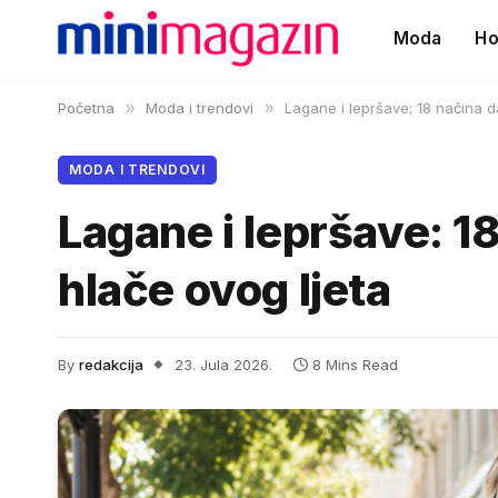
Moda
Ho
Početna
»
Moda i trendovi
»
Lagane i lepršave: 18 načina d
MODA I TRENDOVI
Lagane i lepršave: 1
hlače ovog ljeta
By
redakcija
23. Jula 2026.
8 Mins Read