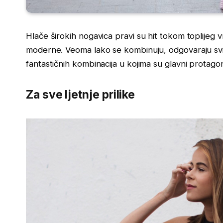
Hlače širokih nogavica pravi su hit tokom toplijeg
moderne. Veoma lako se kombinuju, odgovaraju sv
fantastičnih kombinacija u kojima su glavni protago
Za sve ljetnje prilike