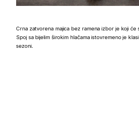
Crna zatvorena majica bez ramena izbor je koji će st
Spoj sa bijelim širokim hlačama istovremeno je klasičan
sezoni.