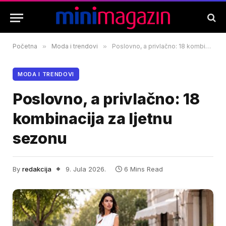
Početna
»
Moda i trendovi
»
Poslovno, a privlačno: 18 kombinacija za ljetnu sezonu
MODA I TRENDOVI
Poslovno, a privlačno: 18
kombinacija za ljetnu
sezonu
By
redakcija
9. Jula 2026.
6 Mins Read