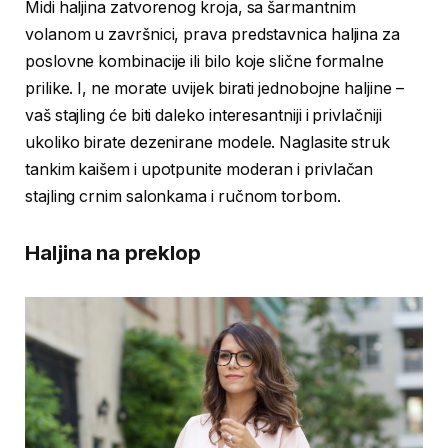
Midi haljina zatvorenog kroja, sa šarmantnim
volanom u završnici, prava predstavnica haljina za
poslovne kombinacije ili bilo koje slične formalne
prilike. I, ne morate uvijek birati jednobojne haljine –
vaš stajling će biti daleko interesantniji i privlačniji
ukoliko birate dezenirane modele. Naglasite struk
tankim kaišem i upotpunite moderan i privlačan
stajling crnim salonkama i ručnom torbom.
Haljina na preklop