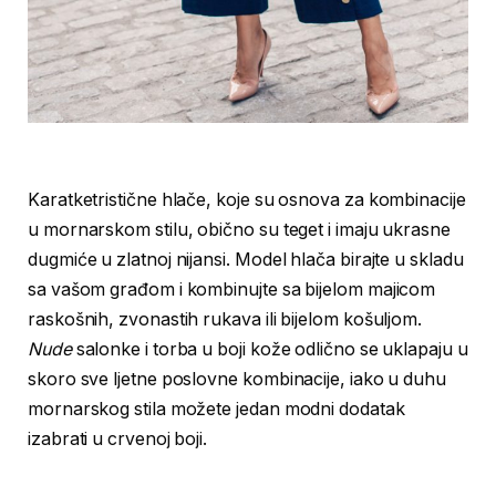
Karatketristične hlače, koje su osnova za kombinacije
u mornarskom stilu, obično su teget i imaju ukrasne
dugmiće u zlatnoj nijansi. Model hlača birajte u skladu
sa vašom građom i kombinujte sa bijelom majicom
raskošnih, zvonastih rukava ili bijelom košuljom.
Nude
salonke i torba u boji kože odlično se uklapaju u
skoro sve ljetne poslovne kombinacije, iako u duhu
mornarskog stila možete jedan modni dodatak
izabrati u crvenoj boji.