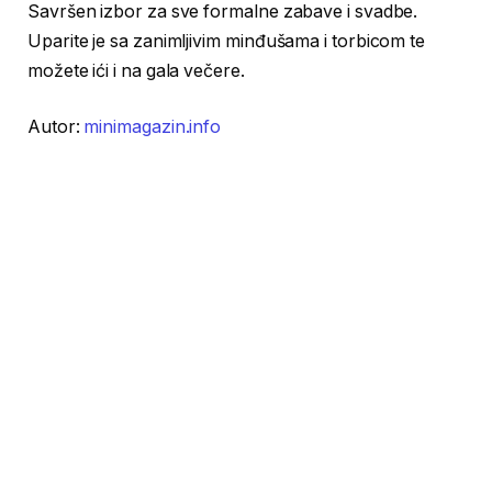
Savršen izbor za sve formalne zabave i svadbe.
Uparite je sa zanimljivim minđušama i torbicom te
možete ići i na gala večere.
Autor:
minimagazin.info