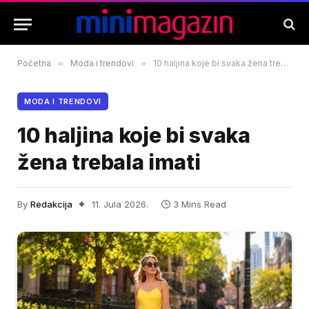
Početna
»
Moda i trendovi
»
10 haljina koje bi svaka žena trebala imati
MODA I TRENDOVI
10 haljina koje bi svaka
žena trebala imati
By
Redakcija
11. Jula 2026.
3 Mins Read