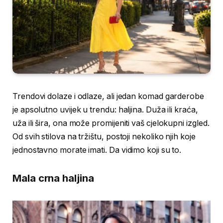
Trendovi dolaze i odlaze, ali jedan komad garderobe
je apsolutno uvijek u trendu: haljina. Duža ili kraća,
uža ili šira, ona može promijeniti vaš cjelokupni izgled.
Od svih stilova na tržištu, postoji nekoliko njih koje
jednostavno morate imati. Da vidimo koji su to.
Mala crna haljina