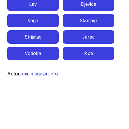
Lav
Djevica
Vaga
Škorpija
Strijelac
Jarac
Vodolija
Ribe
Autor:
minimagazin.info