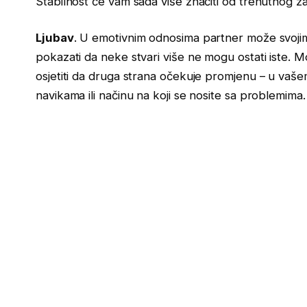
Stabilnost će vam sada više značiti od trenutnog za
Ljubav
. U emotivnim odnosima partner može svojim
pokazati da neke stvari više ne mogu ostati iste. M
osjetiti da druga strana očekuje promjenu – u vaše
navikama ili načinu na koji se nosite sa problemima.