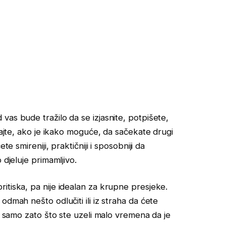
vas bude tražilo da se izjasnite, potpišete,
ušajte, ako je ikako moguće, da sačekate drugi
e smireniji, praktičniji i sposobniji da
 djeluje primamljivo.
itiska, pa nije idealan za krupne presjeke.
odmah nešto odlučiti ili iz straha da ćete
je samo zato što ste uzeli malo vremena da je