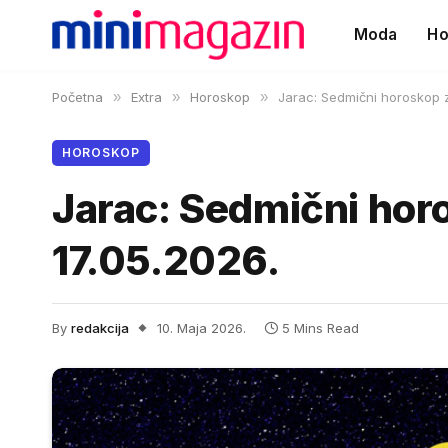
Moda
Ho
Početna
»
Extra
»
Horoskop
»
Jarac: Sedmični horoskop z
HOROSKOP
Jarac: Sedmični horo
17.05.2026.
By
redakcija
10. Maja 2026.
5 Mins Read