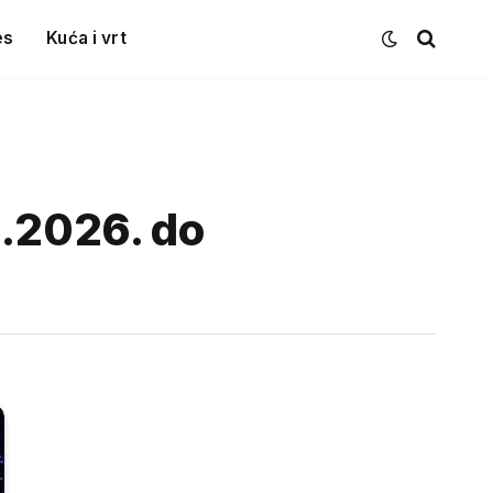
es
Kuća i vrt
5.2026. do