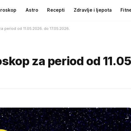
roskop
Astro
Recepti
Zdravlje i ljepota
Fitn
a period od 11.05.2026. do 17.05.2026.
skop za period od 11.0