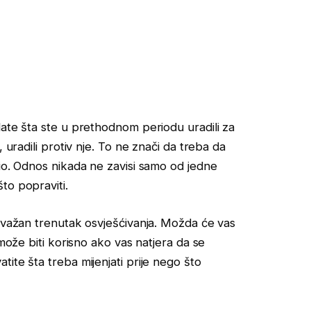
date šta ste u prethodnom periodu uradili za
 uradili protiv nje. To ne znači da treba da
dio. Odnos nikada ne zavisi samo od jedne
to popraviti.
i važan trenutak osvješćivanja. Možda će vas
 može biti korisno ako vas natjera da se
ite šta treba mijenjati prije nego što