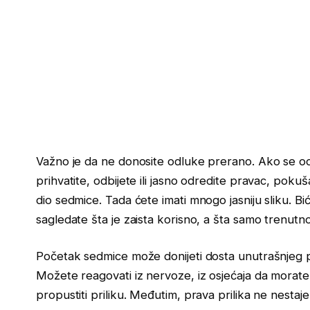
Važno je da ne donosite odluke prerano. Ako se od 
prihvatite, odbijete ili jasno odredite pravac, pok
dio sedmice. Tada ćete imati mnogo jasniju sliku. Bićet
sagledate šta je zaista korisno, a šta samo trenutno
Početak sedmice može donijeti dosta unutrašnjeg pr
Možete reagovati iz nervoze, iz osjećaja da morate 
propustiti priliku. Međutim, prava prilika ne nesta