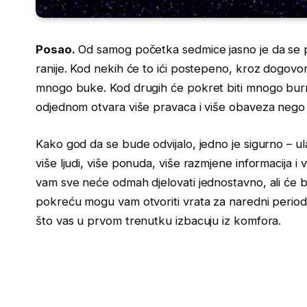
Posao.
Od samog početka sedmice jasno je da se 
ranije. Kod nekih će to ići postepeno, kroz dogovore
mnogo buke. Kod drugih će pokret biti mnogo burnij
odjednom otvara više pravaca i više obaveza nego š
Kako god da se bude odvijalo, jedno je sigurno – ula
više ljudi, više ponuda, više razmjene informacija i
vam sve neće odmah djelovati jednostavno, ali će bi
pokreću mogu vam otvoriti vrata za naredni perio
što vas u prvom trenutku izbacuju iz komfora.