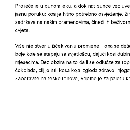
Proljeće je u punom jeku, a dok nas sunce već uve
jasnu poruku: kosi je hitno potrebno osvježenje. Zim
zadržava na našim pramenovima, čineći ih beživot
cvjeta.
Više nije stvar u iščekivanju promjene – ona se deš
boje koje se stapaju sa svjetlošću, dajući kosi dubinu
mjesecima. Bez obzira na to da li se odlučite za top
čokolade, cilj je isti: kosa koja izgleda zdravo, nj
Zaboravite na teške tonove, vrijeme je za paletu ko