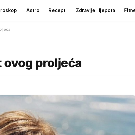
roskop
Astro
Recepti
Zdravlje i ljepota
Fitn
oljeća
t ovog proljeća