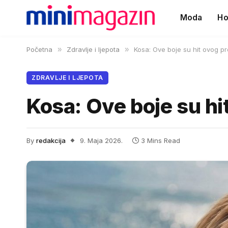
Moda
Ho
Početna
»
Zdravlje i ljepota
»
Kosa: Ove boje su hit ovog pr
ZDRAVLJE I LJEPOTA
Kosa: Ove boje su hi
By
redakcija
9. Maja 2026.
3 Mins Read