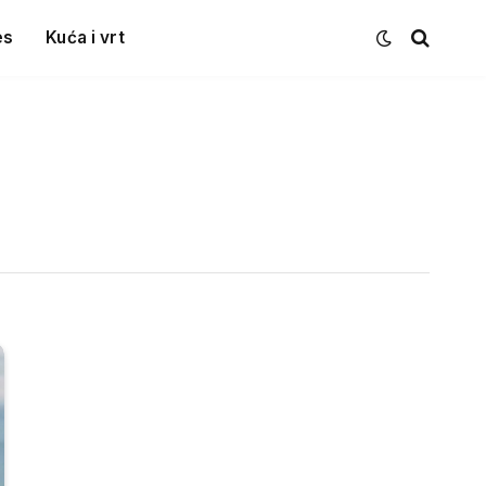
es
Kuća i vrt