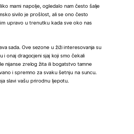
liko mami napolje, ogledalo nam često šalje
sko sivilo je prošlost, ali se ono često
nim upravo u trenutku kada sve oko nas
ava sada. Ove sezone u žiži interesovanja su
 i onaj dragocjeni sjaj koji smo čekali
le nijanse zrelog žita ili bogatstvo tamne
egovano i spremno za svaku šetnju na suncu.
ja slavi vašu prirodnu ljepotu.