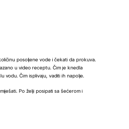
 količinu posoljene vode i čekati da prokuva.
ikazano u video receptu. Čim je knedla
 vodu. Čim isplivaju, vaditi ih napolje.
miješati. Po želji posipati sa šećerom i