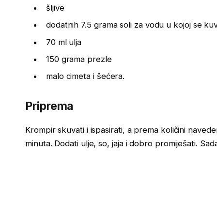
šljive
dodatnih 7.5 grama soli za vodu u kojoj se ku
70 ml ulja
150 grama prezle
malo cimeta i šećera.
Priprema
Krompir skuvati i ispasirati, a prema količini navedeno
minuta. Dodati ulje, so, jaja i dobro promiješati. Sa