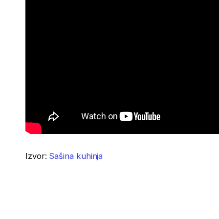
Izvor:
Sašina kuhinja