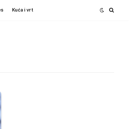
es
Kuća i vrt