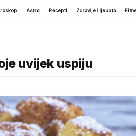
roskop
Astro
Recepti
Zdravlje i ljepota
Fitn
oje uvijek uspiju