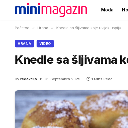
Moda
Ho
Početna
»
Hrana
»
Knedle sa šljivama koje uvijek uspiju
HRANA
VIDEO
Knedle sa šljivama k
By
redakcija
16. Septembra 2025.
1 Mins Read