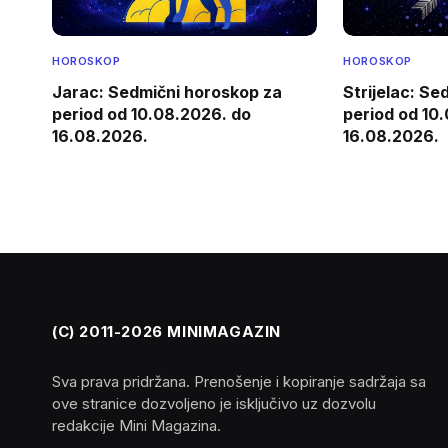
HOROSKOP
HOROSKOP
Jarac: Sedmični horoskop za
Strijelac: S
period od 10.08.2026. do
period od 10
16.08.2026.
16.08.2026.
(C) 2011-2026 MINIMAGAZIN
Sva prava pridržana. Prenošenje i kopiranje sadržaja sa
ove stranice dozvoljeno je isključivo uz dozvolu
redakcije Mini Magazina.