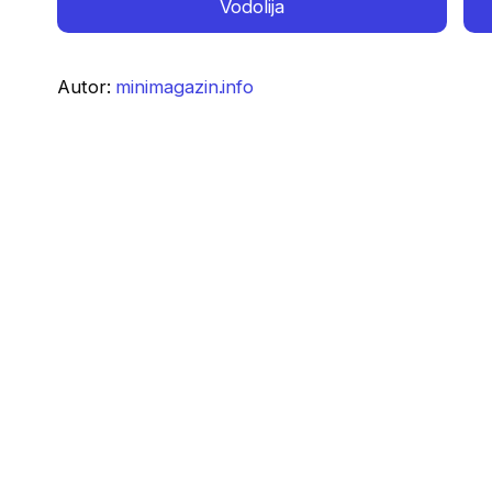
Vodolija
Autor:
minimagazin.info