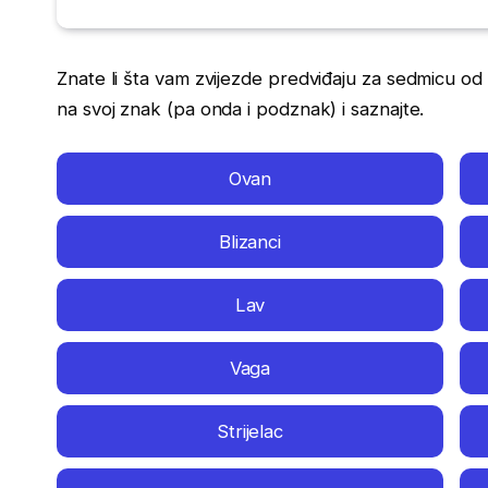
Znate li šta vam zvijezde predviđaju za sedmicu od 
na svoj znak (pa onda i podznak) i saznajte.
Ovan
Blizanci
Lav
Vaga
Strijelac