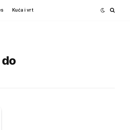
es
Kuća i vrt
 do