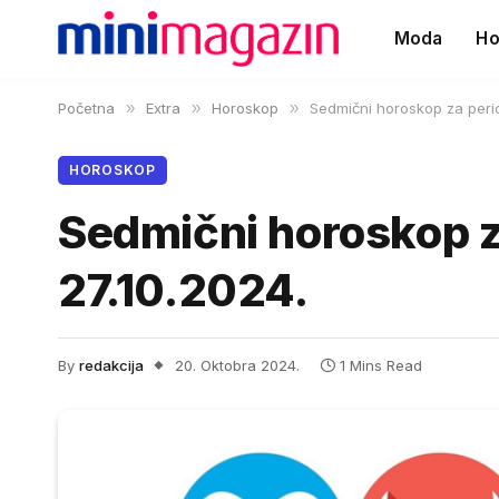
Moda
Ho
Početna
»
Extra
»
Horoskop
»
Sedmični horoskop za perio
HOROSKOP
Sedmični horoskop z
27.10.2024.
By
redakcija
20. Oktobra 2024.
1 Mins Read