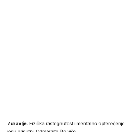
Zdravlje.
Fizička rastegnutost i mentalno opterećenje
jesu prisutni. Odmarajte što više.