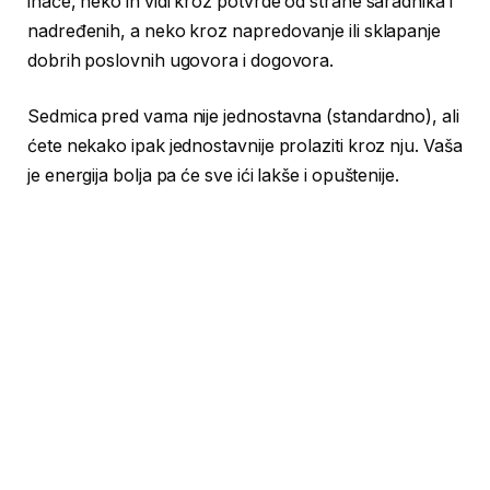
inače, neko ih vidi kroz potvrde od strane saradnika i
nadređenih, a neko kroz napredovanje ili sklapanje
dobrih poslovnih ugovora i dogovora.
Sedmica pred vama nije jednostavna (standardno), ali
ćete nekako ipak jednostavnije prolaziti kroz nju. Vaša
je energija bolja pa će sve ići lakše i opuštenije.