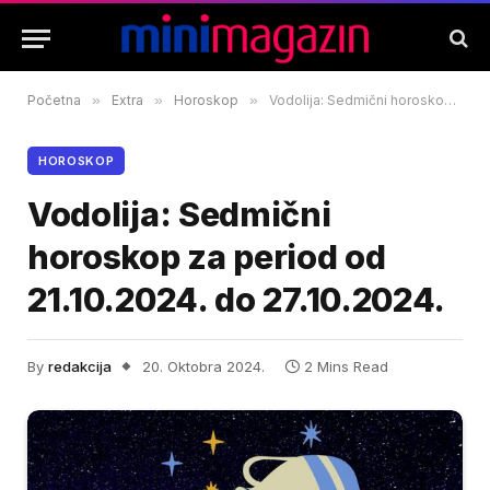
Početna
»
Extra
»
Horoskop
»
Vodolija: Sedmični horoskop za period od 21.10.2024. do 27.10.2024.
HOROSKOP
Vodolija: Sedmični
horoskop za period od
21.10.2024. do 27.10.2024.
By
redakcija
20. Oktobra 2024.
2 Mins Read