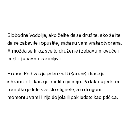
Slobodne Vodolije, ako želite da se družite, ako želite
da se zabavite i opustite, sada su vam vrata otvorena.
A možda se kroz sve to druženje i zabavu provuče i
nešto ljubavno zanimljivo.
Hrana.
Kod vas je jedan veliki šareniš i kada je
ishrana, ali i kada je apetit u pitanju. Pa tako u jednom
trenutku jedete sve što stignete, a u drugom
momentu vam ili nije do jela ili pak jedete kao ptičica.