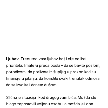
Ljubav.
Trenutno vam ljubav baš i nije na listi
prioriteta. Imate vi preča posla – da se bavite poslom,
porodicom, da prelivate iz šupljeg u prazno kad su
finansije u pitanju, da koristite svaki trenutak odmora
da se izvalite i danete dušom.
Slična je situacija i kod dragog vam bića. Možda ste
blago zapostavili voljenu osobu, a možda je i ona