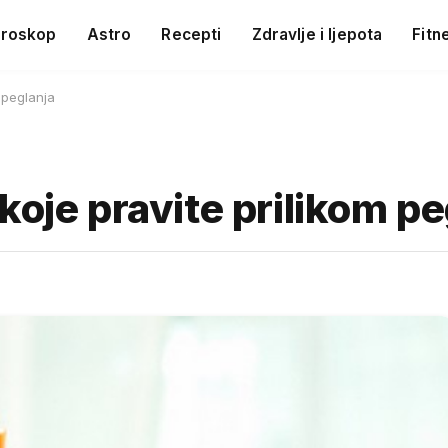
roskop
Astro
Recepti
Zdravlje i ljepota
Fitn
 peglanja
koje pravite prilikom pe