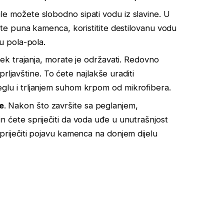
e možete slobodno sipati vodu iz slavine. U
a te puna kamenca, koristitite destilovanu vodu
u pola-pola.
ijek trajanja, morate je održavati. Redovno
 prljavštine. To ćete najlakše uraditi
glu i trljanjem suhom krpom od mikrofibera.
e
. Nakon što završite sa peglanjem,
n ćete spriječiti da voda uđe u unutrašnjost
priječiti pojavu kamenca na donjem dijelu