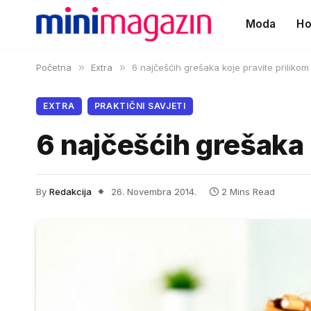
Moda
Ho
Početna
»
Extra
»
6 najčešćih grešaka koje pravite prilikom
EXTRA
PRAKTIČNI SAVJETI
6 najčešćih grešaka 
By
Redakcija
26. Novembra 2014.
2 Mins Read