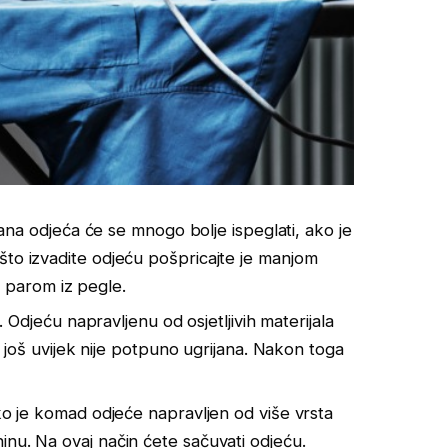
ana odjeća će se mnogo bolje ispeglati, ako je
n što izvadite odjeću pošpricajte je manjom
 parom iz pegle.
. Odjeću napravljenu od osjetljivih materijala
još uvijek nije potpuno ugrijana. Nakon toga
ko je komad odjeće napravljen od više vrsta
aninu. Na ovaj način ćete sačuvati odjeću.