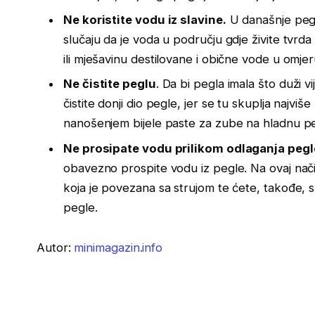
Ne koristite vodu iz slavine.
U današnje pegl
slučaju da je voda u području gdje živite tvrd
ili mješavinu destilovane i obične vode u omjer
Ne čistite peglu
. Da bi pegla imala što duži v
čistite donji dio pegle, jer se tu skuplja najviše
nanošenjem bijele paste za zube na hladnu pe
Ne prosipate vodu prilikom odlaganja pegl
obavezno prospite vodu iz pegle. Na ovaj nači
koja je povezana sa strujom te ćete, takođe, s
pegle.
Autor:
minimagazin.info