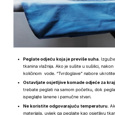
Peglate odjeću koja je previše suha
. Izgužv
tkanina vlažnija. Ako je sušite u sušilici, nako
količinom vode. “Tvrdoglave” nabore ukrotite
Ostavljate osjetljive komade odjeće za kraj
trebate peglati na samom početku, dok pegla 
ispeglajte lanene i pamučne stvari.
Ne koristite odgovarajuću temperaturu
. A
materijala, uvijek ga peglajte kao osjetljivu tk