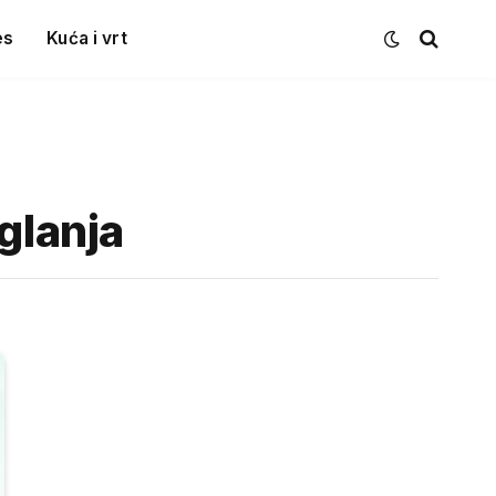
es
Kuća i vrt
glanja