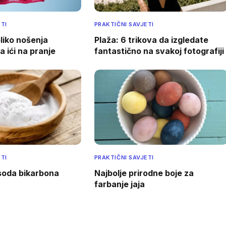
TI
PRAKTIČNI SAVJETI
liko nošenja
Plaža: 6 trikova da izgledate
 ići na pranje
fantastično na svakoj fotografiji
TI
PRAKTIČNI SAVJETI
soda bikarbona
Najbolje prirodne boje za
farbanje jaja