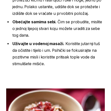
protežući kičmu i raširujući ruke i noge, jednu po
jednu. Polako ustanite, udišite dok se protežete i
izdišite dok se vraćate u prvobitni položaj.
Obećajte samima sebi.
Čim se probudite, mislite
o jednoj lijepoj stvari koju možete uraditi za sebe
tog dana.
Uživajte u vodenoj masaži.
Koristite jutarnji tuš
da očistite i tijelo i um. Psihički se fokusirajte na
pozitivne misli i koristite pritisak tople vode da
stimulišete mišiće.