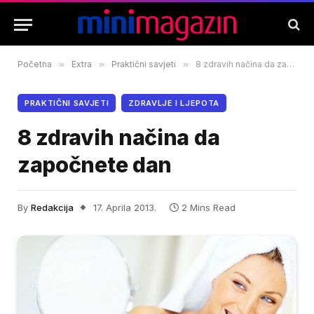
Početna
»
Extra
»
Praktični savjeti
»
8 zdravih načina da započnete dan
PRAKTIČNI SAVJETI
ZDRAVLJE I LJEPOTA
8 zdravih načina da
započnete dan
By
Redakcija
17. Aprila 2013.
2 Mins Read