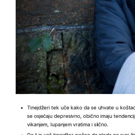
Tinejdžeri tek uče kako da se uhvate u koštac
se osjećaju depresivno, obično imaju tendenciju
vikanjem, lupanjem vratima i slično.
Da li je vaš tinejdžer počeo da gleda na svoj ž