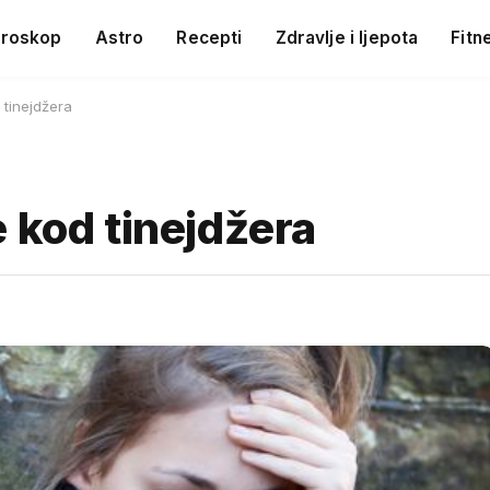
roskop
Astro
Recepti
Zdravlje i ljepota
Fitn
 tinejdžera
 kod tinejdžera