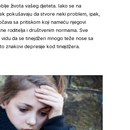
lje života vašeg djeteta. Iako se na
jek pokušavaju da stvore neki problem, ipak,
uočava sa pritiskom koji nameću njegovi
ane roditelja i društvenim normama. Sve
 vidu da se tinejdžeri mnogo teže nose sa
to znakovi depresije kod tinejdžera.