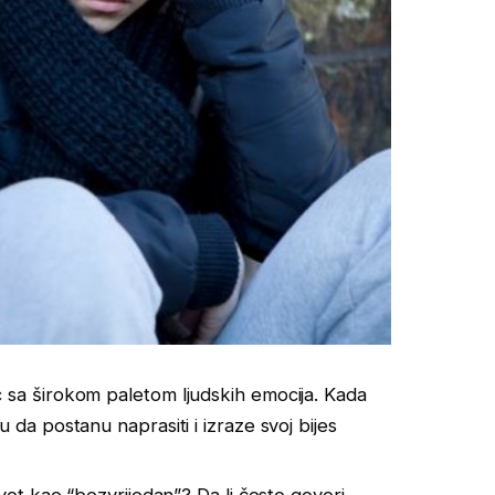
 sa širokom paletom ljudskih emocija. Kada
 da postanu naprasiti i izraze svoj bijes
ivot kao “bezvrijedan”? Da li često govori