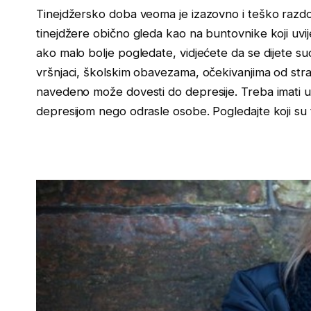
Tinejdžersko doba veoma je izazovno i teško razdob
tinejdžere obično gleda kao na buntovnike koji uvi
ako malo bolje pogledate, vidjećete da se dijete s
vršnjaci, školskim obavezama, očekivanjima od str
navedeno može dovesti do depresije. Treba imati u
depresijom nego odrasle osobe. Pogledajte koji su 