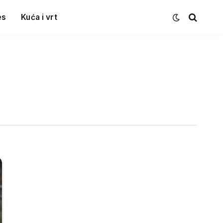
es
Kuća i vrt