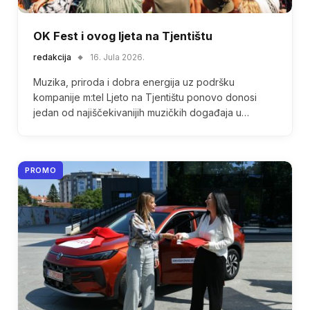
OK Fest i ovog ljeta na Tjentištu
redakcija
16. Jula 2026.
Muzika, priroda i dobra energija uz podršku
kompanije m:tel Ljeto na Tjentištu ponovo donosi
jedan od najiščekivanijih muzičkih događaja u…
PROMO