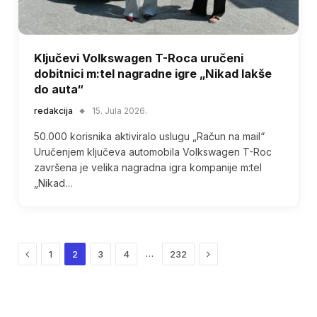
Ključevi Volkswagen T-Roca uručeni
dobitnici m:tel nagradne igre „Nikad lakše
do auta“
redakcija
15. Jula 2026.
50.000 korisnika aktiviralo uslugu „Račun na mail“
Uručenjem ključeva automobila Volkswagen T-Roc
završena je velika nagradna igra kompanije m:tel
„Nikad…
Previous
Next
…
1
2
3
4
232