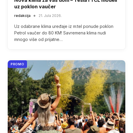
uz poklon vaučer
redakcija
21. Jula 2026.
Uz odabrane klima uređaje iz m:tel ponude poklon
Petrol vaučer do 80 KM! Savremena klima nudi
mnogo više od prijatne…
PROMO