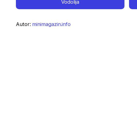
Vodolija
Autor:
minimagazin.info