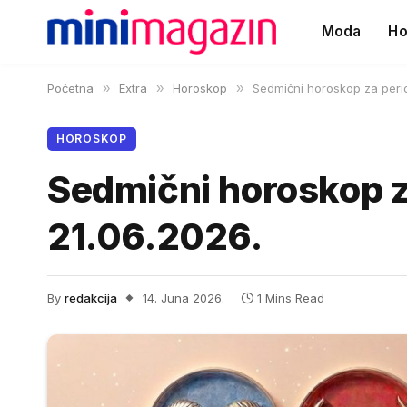
Moda
Ho
Početna
»
Extra
»
Horoskop
»
Sedmični horoskop za perio
HOROSKOP
Sedmični horoskop z
21.06.2026.
By
redakcija
14. Juna 2026.
1 Mins Read