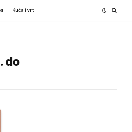
es
Kuća i vrt
. do