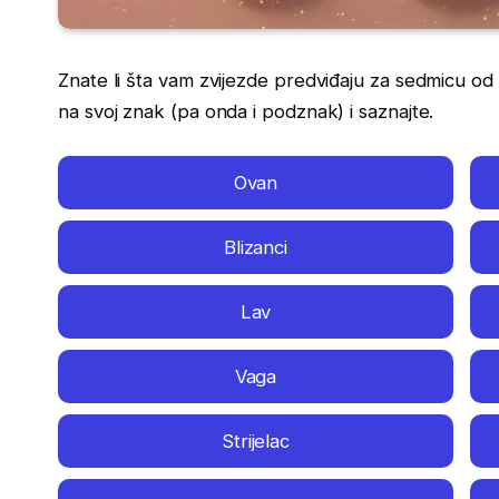
Znate li šta vam zvijezde predviđaju za sedmicu od
na svoj znak (pa onda i podznak) i saznajte.
Ovan
Blizanci
Lav
Vaga
Strijelac