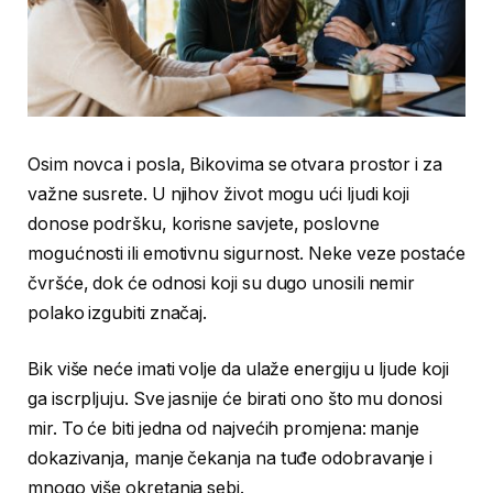
Osim novca i posla, Bikovima se otvara prostor i za
važne susrete. U njihov život mogu ući ljudi koji
donose podršku, korisne savjete, poslovne
mogućnosti ili emotivnu sigurnost. Neke veze postaće
čvršće, dok će odnosi koji su dugo unosili nemir
polako izgubiti značaj.
Bik više neće imati volje da ulaže energiju u ljude koji
ga iscrpljuju. Sve jasnije će birati ono što mu donosi
mir. To će biti jedna od najvećih promjena: manje
dokazivanja, manje čekanja na tuđe odobravanje i
mnogo više okretanja sebi.