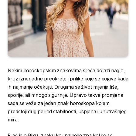
Nekim horoskopskim znakovima sreća dolazi naglo,
kroz iznenadne preokrete i prilike koje se pojave kada
ih najmanje očekuju. Drugima se život mijenja tiše,
sporije, ali mnogo sigurnije. Upravo takva promjena
sada se veže za jedan znak horoskopa kojem
predstoji dug period stabilnosti, uspjeha i unutrašnjeg
mira.
Riječ je o Biku, znaku koji najbolje zna koliko se