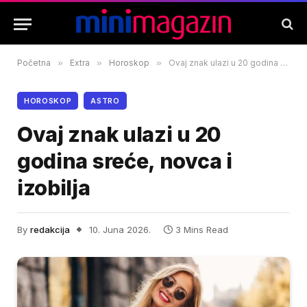
Početna
»
Extra
»
Horoskop
»
Ovaj znak ulazi u 20 godina sreće, novca i izobilja
HOROSKOP
ASTRO
Ovaj znak ulazi u 20
godina sreće, novca i
izobilja
By
redakcija
10. Juna 2026.
3 Mins Read