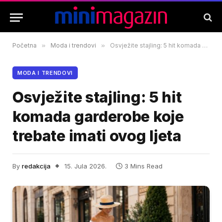
Početna
»
Moda i trendovi
»
Osvježite stajling: 5 hit komada garderobe koje trebate imati ovog ljeta
MODA I TRENDOVI
Osvježite stajling: 5 hit
komada garderobe koje
trebate imati ovog ljeta
By
redakcija
15. Jula 2026.
3 Mins Read