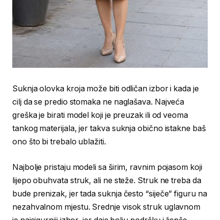
Suknja olovka kroja može biti odličan izbor i kada je
cilj da se predio stomaka ne naglašava. Najveća
greška je birati model koji je preuzak ili od veoma
tankog materijala, jer takva suknja obično istakne baš
ono što bi trebalo ublažiti.
Najbolje pristaju modeli sa širim, ravnim pojasom koji
lijepo obuhvata struk, ali ne steže. Struk ne treba da
bude prenizak, jer tada suknja često “siječe” figuru na
nezahvalnom mjestu. Srednje visok struk uglavnom