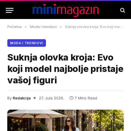
Početna
»
Moda i trendovi
»
Suknja olovka kroja: Evo koji model najbolje pristaje vašoj figuri
MODA I TRENDOVI
Suknja olovka kroja: Evo
koji model najbolje pristaje
vašoj figuri
By
Redakcija
27. Jula 2026.
7 Mins Read