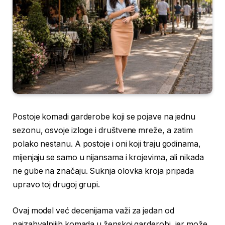
Postoje komadi garderobe koji se pojave na jednu
sezonu, osvoje izloge i društvene mreže, a zatim
polako nestanu. A postoje i oni koji traju godinama,
mijenjaju se samo u nijansama i krojevima, ali nikada
ne gube na značaju. Suknja olovka kroja pripada
upravo toj drugoj grupi.
Ovaj model već decenijama važi za jedan od
najzahvalnijih komada u ženskoj garderobi, jer može