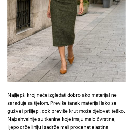
Najljepši kroj neće izgledati dobro ako materijal ne
sarađuje sa tijelom. Previše tanak materijal lako se
gužva i prilijepi, dok previše krut može djelovati teško.
Najzahvalnije su tkanine koje imaju malo čvrstine,
lijepo drže liniju i sadrže mali procenat elastina.