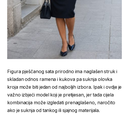
Figura pješčanog sata prirodno ima naglašen struk i
skladan odnos ramena i kukova pa suknja olovka
kroja može biti jedan od najboljih izbora. Ipak i ovdje je
važno izbjeći model koji je pretijesan, jer tada cijela
kombinacija može izgledati prenaglašeno, naročito
ako je suknja od tankog ili sjajnog materijala.