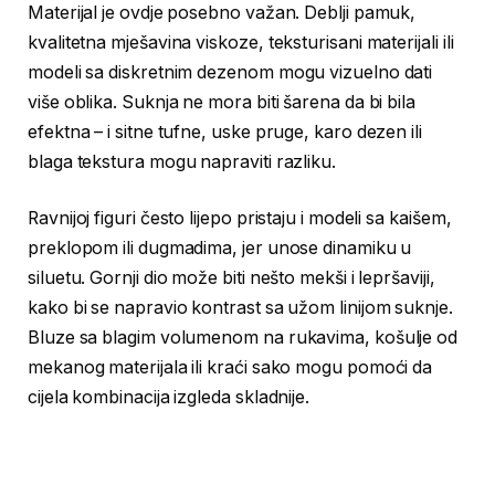
Materijal je ovdje posebno važan. Deblji pamuk,
kvalitetna mješavina viskoze, teksturisani materijali ili
modeli sa diskretnim dezenom mogu vizuelno dati
više oblika. Suknja ne mora biti šarena da bi bila
efektna – i sitne tufne, uske pruge, karo dezen ili
blaga tekstura mogu napraviti razliku.
Ravnijoj figuri često lijepo pristaju i modeli sa kaišem,
preklopom ili dugmadima, jer unose dinamiku u
siluetu. Gornji dio može biti nešto mekši i lepršaviji,
kako bi se napravio kontrast sa užom linijom suknje.
Bluze sa blagim volumenom na rukavima, košulje od
mekanog materijala ili kraći sako mogu pomoći da
cijela kombinacija izgleda skladnije.