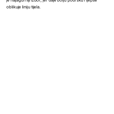
je najsigurniji izbor, jer daje bolju podršku i ljepše
oblikuje liniju tijela.