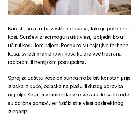
Kao što koži treba zaštita od sunca, tako je potrebna i
kosi. Sunčevi zraci mogu isušiti vlasi, izblijediti boju i
učiniti kosu lomljivijom. Posebno su osjetljive farbana
kosa, svijetli pramenovi i kosa koja je već tretirana
toplotom ili hemijskim postupcima.
Sprej za zaštitu kose od sunca može biti koristan prije
izlaska iz kuće, odlaska na plažu ili dužeg boravka
napolju. Šešir, marama ili lagano vezana kosa takođe
su odlična pomoć, jer fizički štite vlasi od direktnog
izlaganja.