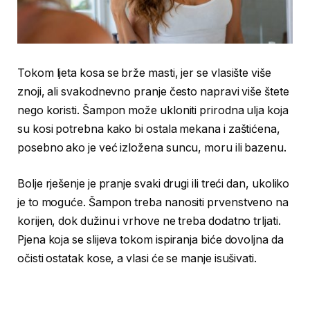
Tokom ljeta kosa se brže masti, jer se vlasište više
znoji, ali svakodnevno pranje često napravi više štete
nego koristi. Šampon može ukloniti prirodna ulja koja
su kosi potrebna kako bi ostala mekana i zaštićena,
posebno ako je već izložena suncu, moru ili bazenu.
Bolje rješenje je pranje svaki drugi ili treći dan, ukoliko
je to moguće. Šampon treba nanositi prvenstveno na
korijen, dok dužinu i vrhove ne treba dodatno trljati.
Pjena koja se slijeva tokom ispiranja biće dovoljna da
očisti ostatak kose, a vlasi će se manje isušivati.