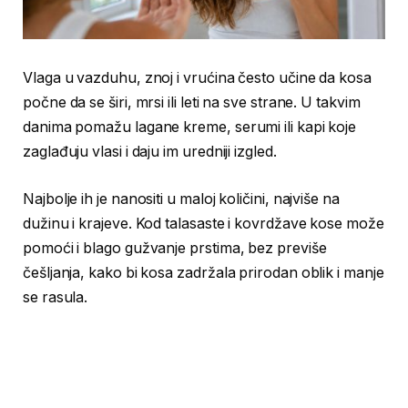
Vlaga u vazduhu, znoj i vrućina često učine da kosa
počne da se širi, mrsi ili leti na sve strane. U takvim
danima pomažu lagane kreme, serumi ili kapi koje
zaglađuju vlasi i daju im uredniji izgled.
Najbolje ih je nanositi u maloj količini, najviše na
dužinu i krajeve. Kod talasaste i kovrdžave kose može
pomoći i blago gužvanje prstima, bez previše
češljanja, kako bi kosa zadržala prirodan oblik i manje
se rasula.