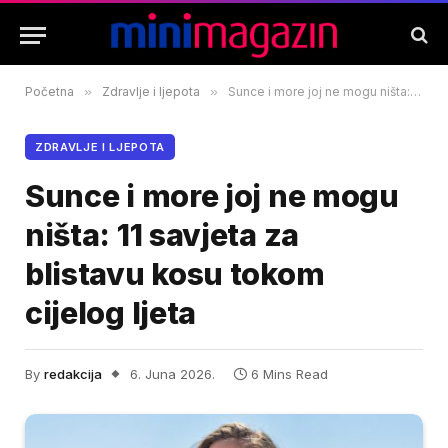
Početna
»
Zdravlje i ljepota
»
Sunce i more joj ne mogu ništa: 11 savjeta za blistavu kosu tokom cijelog ljeta
ZDRAVLJE I LJEPOTA
Sunce i more joj ne mogu
ništa: 11 savjeta za
blistavu kosu tokom
cijelog ljeta
By
redakcija
6. Juna 2026.
6 Mins Read