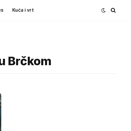
es
Kuća i vrt
 u Brčkom