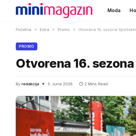
Moda
Ho
Početna
»
Extra
»
Promo
»
Otvorena 16. sezona Sportskih
PROMO
Otvorena 16. sezona
By
redakcija
5. Juna 2026.
2 Mins Read