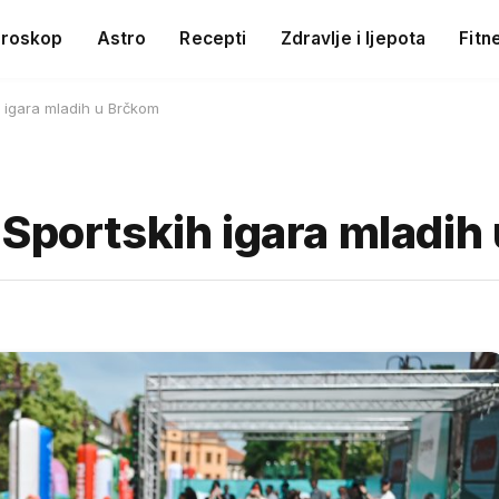
roskop
Astro
Recepti
Zdravlje i ljepota
Fitn
 igara mladih u Brčkom
 Sportskih igara mladih