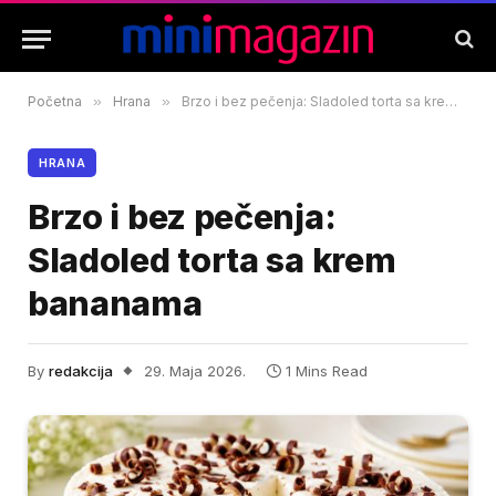
Početna
»
Hrana
»
Brzo i bez pečenja: Sladoled torta sa krem bananama
HRANA
Brzo i bez pečenja:
Sladoled torta sa krem
bananama
By
redakcija
29. Maja 2026.
1 Mins Read