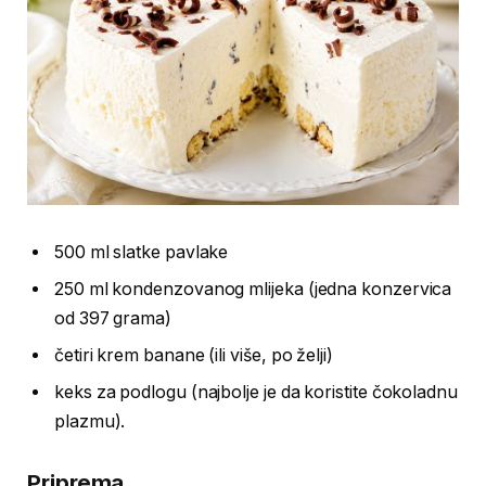
500 ml slatke pavlake
250 ml kondenzovanog mlijeka (jedna konzervica
od 397 grama)
četiri krem banane (ili više, po želji)
keks za podlogu (najbolje je da koristite čokoladnu
plazmu).
Priprema