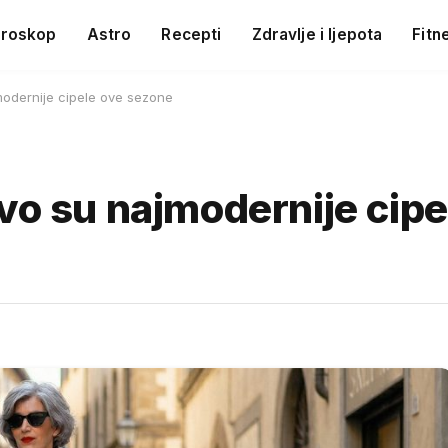
roskop
Astro
Recepti
Zdravlje i ljepota
Fitn
modernije cipele ove sezone
vo su najmodernije cipe