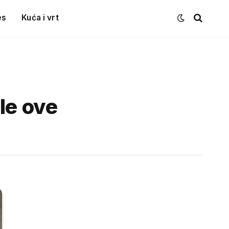
es
Kuća i vrt
le ove