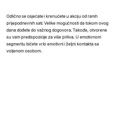
Odlično se osjećate i krenućete u akciju od ranih
prijepodnevnih sati. Velike mogućnosti da tokom ovog
dana dođete do važnog dogovora. Takođe, otvorene
su vam predispozicije za više priliva. U emotivnom
segmentu bićete vrlo emotivni i željni kontakta sa
voljenom osobom.