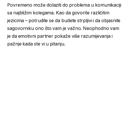
Povremeno može dolaziti do problema u komunikaciji
sa najbližim kolegama. Kao da govorite različitim
jezicima – potrudite se da budete strpljivi i da objasnite
sagovorniku ono što vam je važno. Neophodno vam
je da emotivni partner pokaže više razumijevanja i
pažnje kada ste vi u pitanju.