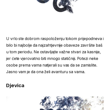
U vrlo ste dobrom raspoloženju tokom prijepodneva i
bilo bi najbolje da najzahtjevnije obaveze završite baš
u tom periodu. Ne ostavljajte važne stvari za kasnije,
jer ćete vjerovatno biti mnogo statičniji. Potezi neke
osobe prema vama natjerali su vas da se zamislite.
Jasno vam je da ona želi avanturu sa vama.
Djevica