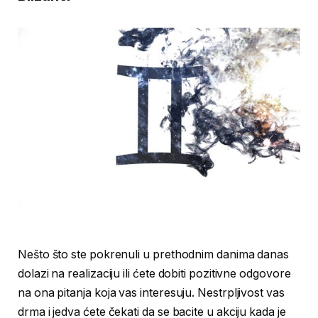
Nešto što ste pokrenuli u prethodnim danima danas
dolazi na realizaciju ili ćete dobiti pozitivne odgovore
na ona pitanja koja vas interesuju. Nestrpljivost vas
drma i jedva ćete čekati da se bacite u akciju kada je