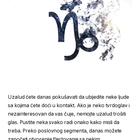
Uzalud ćete danas pokušavati da ubijedite neke ljude
sa kojima ćete doći u kontakt. Ako je neko tvrdoglav i
nezainteresovan da vas čuje, nemojte uzalud trošiti
glas. Pustite neka svako radi onako kako misli da
treba. Preko poslovnog segmenta, danas možete
započeti otvorenije flertovanje sa nekim.