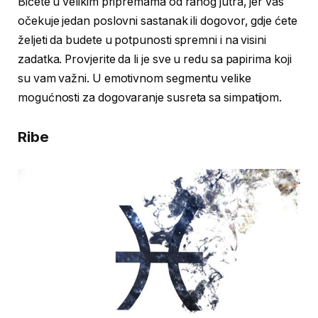
Bićete u velikim pripremama od ranog jutra, jer vas
očekuje jedan poslovni sastanak ili dogovor, gdje ćete
željeti da budete u potpunosti spremni i na visini
zadatka. Provjerite da li je sve u redu sa papirima koji
su vam važni. U emotivnom segmentu velike
mogućnosti za dogovaranje susreta sa simpatijom.
Ribe