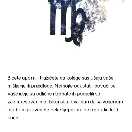
Bićete uporni i tražićete da kolege saslušaju vaše
mišljenje ili prijedloge. Nemojte odustati i povući se.
Vaše ideje su odlične i trebate ih podijeliti sa
zainteresovanima. Iskoristite ovaj dan da sa voljenom
osobom provedete neke lijepe i mirne trenutke kod
kuće.