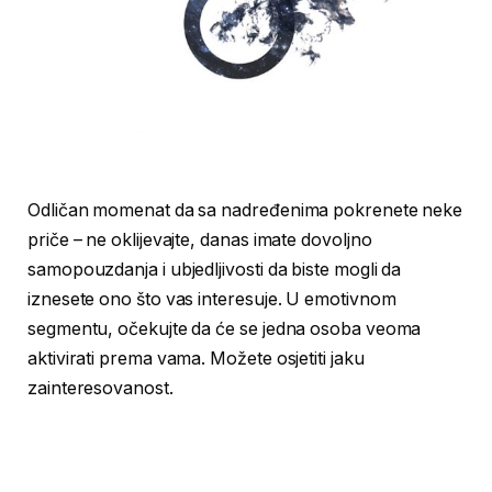
Odličan momenat da sa nadređenima pokrenete neke
priče – ne oklijevajte, danas imate dovoljno
samopouzdanja i ubjedljivosti da biste mogli da
iznesete ono što vas interesuje. U emotivnom
segmentu, očekujte da će se jedna osoba veoma
aktivirati prema vama. Možete osjetiti jaku
zainteresovanost.