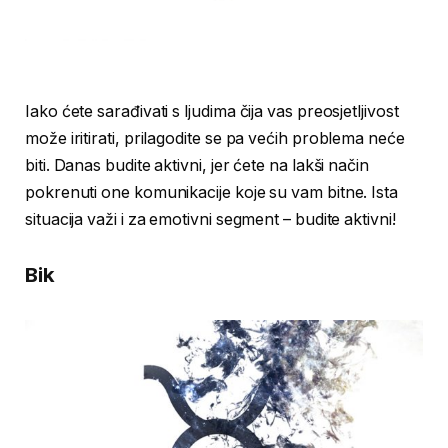
Iako ćete sarađivati s ljudima čija vas preosjetljivost
može iritirati, prilagodite se pa većih problema neće
biti. Danas budite aktivni, jer ćete na lakši način
pokrenuti one komunikacije koje su vam bitne. Ista
situacija važi i za emotivni segment – budite aktivni!
Bik