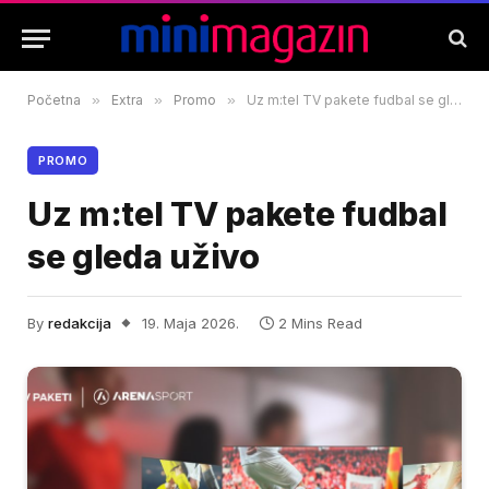
Početna
»
Extra
»
Promo
»
Uz m:tel TV pakete fudbal se gleda uživo
PROMO
Uz m:tel TV pakete fudbal
se gleda uživo
By
redakcija
19. Maja 2026.
2 Mins Read