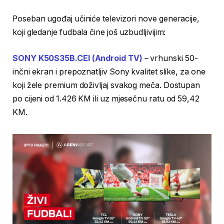
Poseban ugođaj učiniće televizori nove generacije,
koji gledanje fudbala čine još uzbudljivijim:
SONY K50S35B.CEI (Android TV)
– vrhunski 50-
inčni ekran i prepoznatljiv Sony kvalitet slike, za one
koji žele premium doživljaj svakog meča. Dostupan
po cijeni od 1.426 KM ili uz mjesečnu ratu od 59,42
KM.