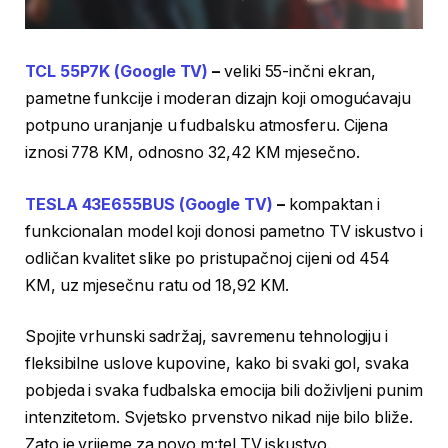
TCL 55P7K (Google TV)
–
veliki 55-inčni ekran,
pametne funkcije i moderan dizajn koji omogućavaju
potpuno uranjanje u fudbalsku atmosferu. Cijena
iznosi 778 KM, odnosno 32,42 KM mjesečno.
TESLA 43E655BUS (Google TV)
–
kompaktan i
funkcionalan model koji donosi pametno TV iskustvo i
odličan kvalitet slike po pristupačnoj cijeni od 454
KM, uz mjesečnu ratu od 18,92 KM.
Spojite vrhunski sadržaj, savremenu tehnologiju i
fleksibilne uslove kupovine, kako bi svaki gol, svaka
pobjeda i svaka fudbalska emocija bili doživljeni punim
intenzitetom. Svjetsko prvenstvo nikad nije bilo bliže.
Zato je vrijeme za novo m:tel TV iskustvo.