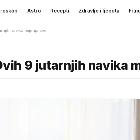
roskop
Astro
Recepti
Zdravlje i ljepota
Fitn
arnjih navika mijenja sve
Ovih 9 jutarnjih navika 