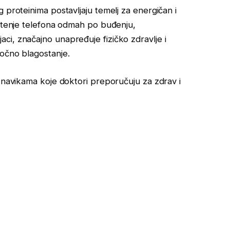
 proteinima postavljaju temelj za energičan i
ištenje telefona odmah po buđenju,
i, značajno unapređuje fizičko zdravlje i
ročno blagostanje.
m navikama koje doktori preporučuju za zdrav i