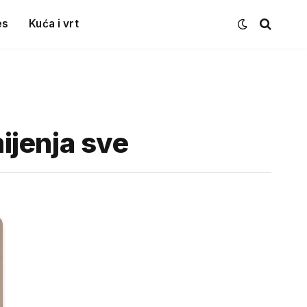
es
Kuća i vrt
mijenja sve