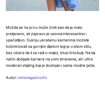
Možda se na prvu može činiti kao da je malo
pretjerano, ali zapravo je veoma interesantno i
upečatljivo. Suknju ukrašenu karnerima možete
kobminovati sa gornjim dijelom koji je u istom stilu,
bez obzira da li se radi o majici, bluzi ili košulji. Na taj
način dobijate karnere na svim stranama, ali i ultra
moderan stajling koji je dostojan i same modne piste.
Autor:
minimagazin.info