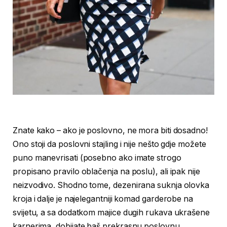
Znate kako – ako je poslovno, ne mora biti dosadno!
Ono stoji da poslovni stajling i nije nešto gdje možete
puno manevrisati (posebno ako imate strogo
propisano pravilo oblačenja na poslu), ali ipak nije
neizvodivo. Shodno tome, dezenirana suknja olovka
kroja i dalje je najelegantniji komad garderobe na
svijetu, a sa dodatkom majice dugih rukava ukrašene
karnerima, dobijate baš prekrasnu poslovnu