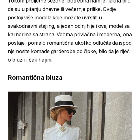
Tokom proljetne sezone, potrebna nam je i jakna bilo
da su u pitanju dnevne ili večernje prilike. Ovdje
postoji više modela koje možete uvrstiti u
svakodnevni stajling, a jedan od njih je i ovaj model sa
karnerima sa strana. Veoma privlačna i moderna, ona
postaje i pomalo romantična ukoliko odlučite da ispod
nje nosite komade garderobe od čipke, bilo da je riječ
o bluzi ili čak haljini.
Romantična bluza