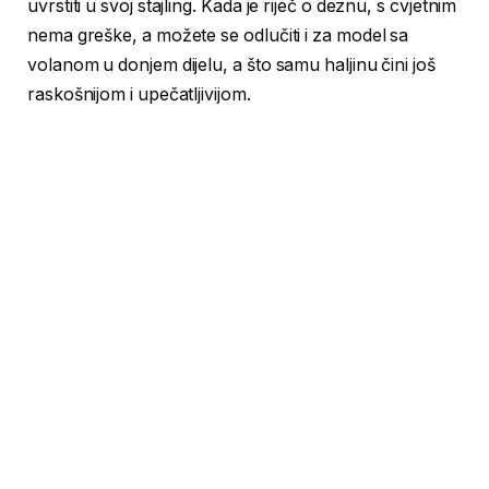
uvrstiti u svoj stajling. Kada je riječ o deznu, s cvjetnim
nema greške, a možete se odlučiti i za model sa
volanom u donjem dijelu, a što samu haljinu čini još
raskošnijom i upečatljivijom.