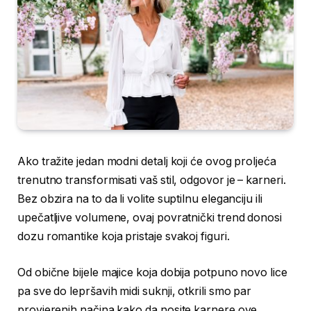
Ako tražite jedan modni detalj koji će ovog proljeća
trenutno transformisati vaš stil, odgovor je – karneri.
Bez obzira na to da li volite suptilnu eleganciju ili
upečatljive volumene, ovaj povratnički trend donosi
dozu romantike koja pristaje svakoj figuri.
Od obične bijele majice koja dobija potpuno novo lice
pa sve do lepršavih midi suknji, otkrili smo par
provjerenih načina kako da nosite karnere ove