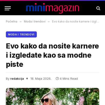
Početna
»
Moda i trendovi
»
Evo kako da nosite karnere i izgledate kao sa modne piste
MODA I TRENDOVI
Evo kako da nosite karnere
i izgledate kao sa modne
piste
By
redakcija
18. Maja 2026.
4 Mins Read