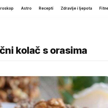
roskop
Astro
Recepti
Zdravlje i ljepota
Fitn
očni kolač s orasima