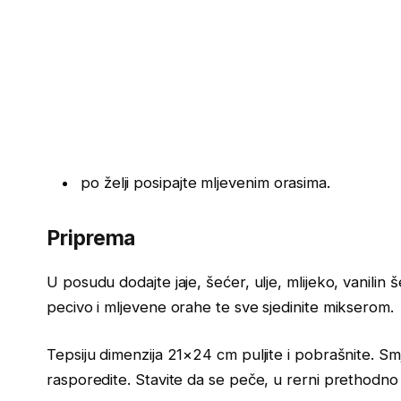
po želji posipajte mljevenim orasima.
Priprema
U posudu dodajte jaje, šećer, ulje, mlijeko, vanili
pecivo i mljevene orahe te sve sjedinite mikserom.
Tepsiju dimenzija 21×24 cm puljite i pobrašnite. Sm
rasporedite. Stavite da se peče, u rerni prethodno