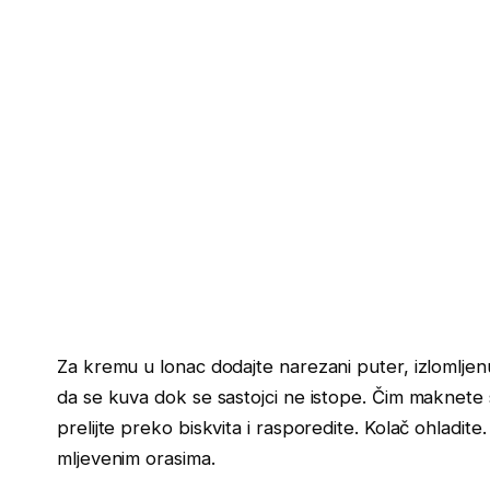
Za kremu u lonac dodajte narezani puter, izlomljenu
da se kuva dok se sastojci ne istope. Čim maknete s
prelijte preko biskvita i rasporedite. Kolač ohladite. 
mljevenim orasima.