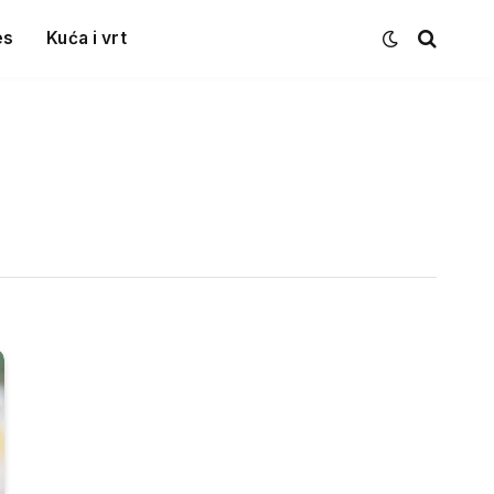
es
Kuća i vrt