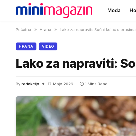
Moda
Ho
Početna
»
Hrana
»
Lako za napraviti: Sočni kolač s orasima
HRANA
VIDEO
Lako za napraviti: S
By
redakcija
17. Maja 2026.
1 Mins Read