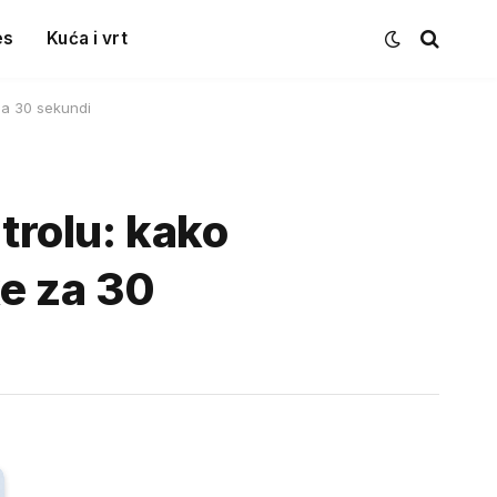
es
Kuća i vrt
 za 30 sekundi
trolu: kako
ke za 30