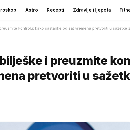
roskop
Astro
Recepti
Zdravlje i ljepota
Fitn
i preuzmite kontrolu: kako sastanke od sat vremena pretvoriti u sažetke
bilješke i preuzmite kon
ena pretvoriti u sažet