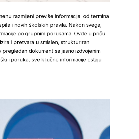
enu razmijeni previše informacija: od termina
spita i novih školskih pravila. Nakon svega,
informacije po grupnim porukama. Ovde u priču
lizira i pretvara u smislen, strukturiran
je pregledan dokument sa jasno izdvojenim
ki i poruka, sve ključne informacije ostaju