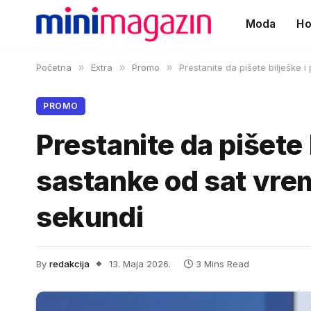
Moda
Ho
Početna
»
Extra
»
Promo
»
Prestanite da pišete bilješke 
PROMO
Prestanite da pišete 
sastanke od sat vrem
sekundi
By
redakcija
13. Maja 2026.
3 Mins Read