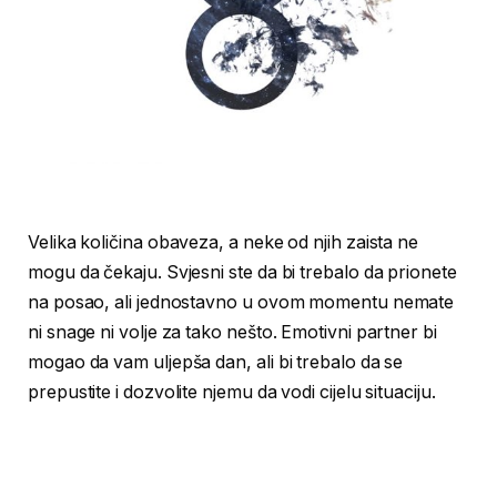
Velika količina obaveza, a neke od njih zaista ne
mogu da čekaju. Svjesni ste da bi trebalo da prionete
na posao, ali jednostavno u ovom momentu nemate
ni snage ni volje za tako nešto. Emotivni partner bi
mogao da vam uljepša dan, ali bi trebalo da se
prepustite i dozvolite njemu da vodi cijelu situaciju.