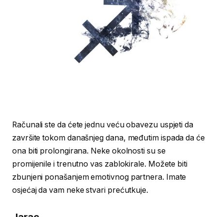
Računali ste da ćete jednu veću obavezu uspjeti da
završite tokom današnjeg dana, međutim ispada da će
ona biti prolongirana. Neke okolnosti su se
promijenile i trenutno vas zablokirale. Možete biti
zbunjeni ponašanjem emotivnog partnera. Imate
osjećaj da vam neke stvari prećutkuje.
Jarac