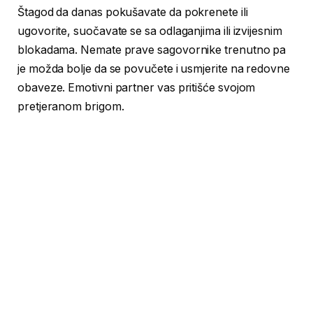
Štagod da danas pokušavate da pokrenete ili
ugovorite, suočavate se sa odlaganjima ili izvijesnim
blokadama. Nemate prave sagovornike trenutno pa
je možda bolje da se povučete i usmjerite na redovne
obaveze. Emotivni partner vas pritišće svojom
pretjeranom brigom.