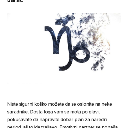
Niste sigurni koliko možete da se oslonite na neke
saradnike. Dosta toga vam se mota po glavi,
pokušavate da napravite dobar plan za naredni
period, ali to ide traljavo. Emotivni partner se ponaša