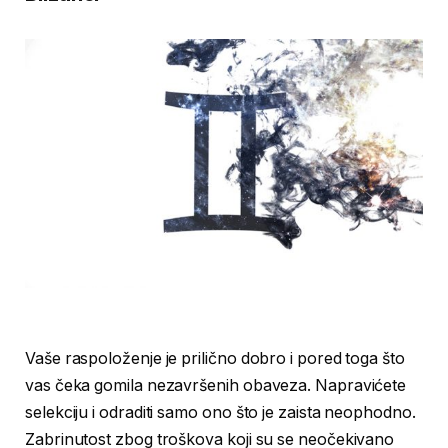
Vaše raspoloženje je prilično dobro i pored toga što
vas čeka gomila nezavršenih obaveza. Napravićete
selekciju i odraditi samo ono što je zaista neophodno.
Zabrinutost zbog troškova koji su se neočekivano