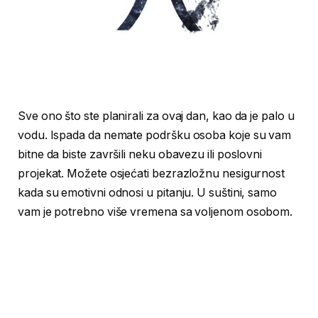
Sve ono što ste planirali za ovaj dan, kao da je palo u
vodu. Ispada da nemate podršku osoba koje su vam
bitne da biste završili neku obavezu ili poslovni
projekat. Možete osjećati bezrazložnu nesigurnost
kada su emotivni odnosi u pitanju. U suštini, samo
vam je potrebno više vremena sa voljenom osobom.