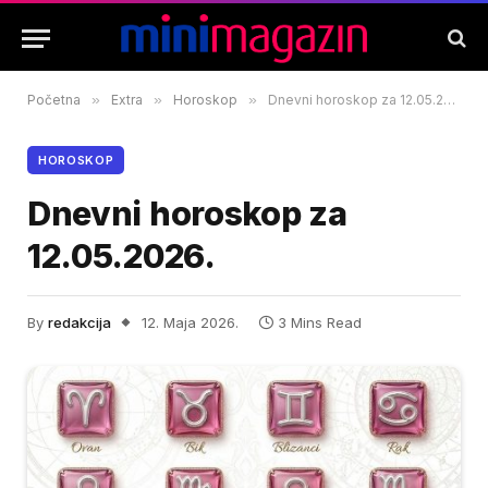
Početna
»
Extra
»
Horoskop
»
Dnevni horoskop za 12.05.2026.
HOROSKOP
Dnevni horoskop za
12.05.2026.
By
redakcija
12. Maja 2026.
3 Mins Read