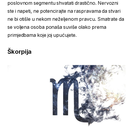
poslovnom segmentu shvatati drastično. Nervozni
ste i napeti, ne potencirajte na raspravama da stvari
ne bi otišle u nekom neželjenom pravcu. Smatrate da
se voljena osoba ponaša suviše olako prema
primjedbama koje joj upućujete.
Škorpija