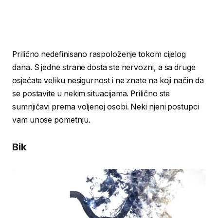
Prilično nedefinisano raspoloženje tokom cijelog
dana. S jedne strane dosta ste nervozni, a sa druge
osjećate veliku nesigurnost i ne znate na koji način da
se postavite u nekim situacijama. Prilično ste
sumnjičavi prema voljenoj osobi. Neki njeni postupci
vam unose pometnju.
Bik