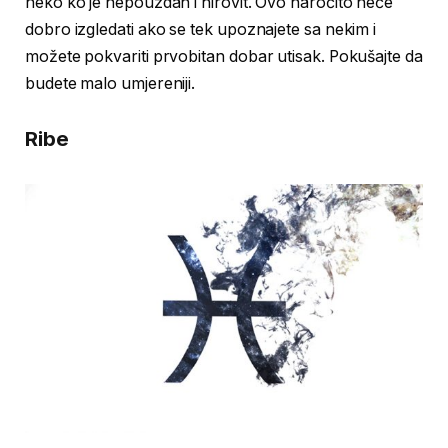
neko ko je nepouzdan i hirovit. Ovo naročito neće
dobro izgledati ako se tek upoznajete sa nekim i
možete pokvariti prvobitan dobar utisak. Pokušajte da
budete malo umjereniji.
Ribe