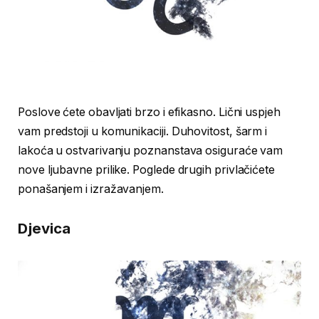
Poslove ćete obavljati brzo i efikasno. Lični uspjeh
vam predstoji u komunikaciji. Duhovitost, šarm i
lakoća u ostvarivanju poznanstava osiguraće vam
nove ljubavne prilike. Poglede drugih privlačićete
ponašanjem i izražavanjem.
Djevica