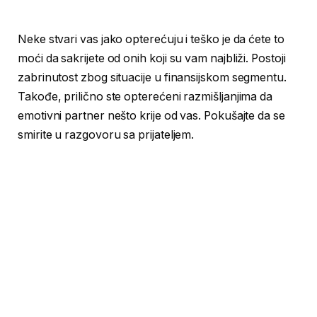
Neke stvari vas jako opterećuju i teško je da ćete to
moći da sakrijete od onih koji su vam najbliži. Postoji
zabrinutost zbog situacije u finansijskom segmentu.
Takođe, prilično ste opterećeni razmišljanjima da
emotivni partner nešto krije od vas. Pokušajte da se
smirite u razgovoru sa prijateljem.