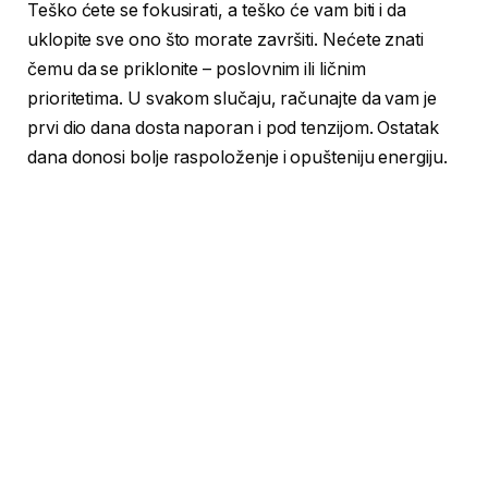
Teško ćete se fokusirati, a teško će vam biti i da
uklopite sve ono što morate završiti. Nećete znati
čemu da se priklonite – poslovnim ili ličnim
prioritetima. U svakom slučaju, računajte da vam je
prvi dio dana dosta naporan i pod tenzijom. Ostatak
dana donosi bolje raspoloženje i opušteniju energiju.