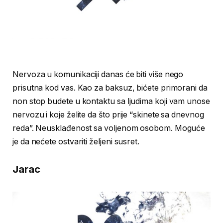
Nervoza u komunikaciji danas će biti više nego
prisutna kod vas. Kao za baksuz, bićete primorani da
non stop budete u kontaktu sa ljudima koji vam unose
nervozu i koje želite da što prije “skinete sa dnevnog
reda”. Neusklađenost sa voljenom osobom. Moguće
je da nećete ostvariti željeni susret.
Jarac