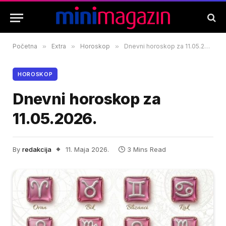
Početna
»
Extra
»
Horoskop
»
Dnevni horoskop za 11.05.2026.
HOROSKOP
Dnevni horoskop za
11.05.2026.
By
redakcija
11. Maja 2026.
3 Mins Read