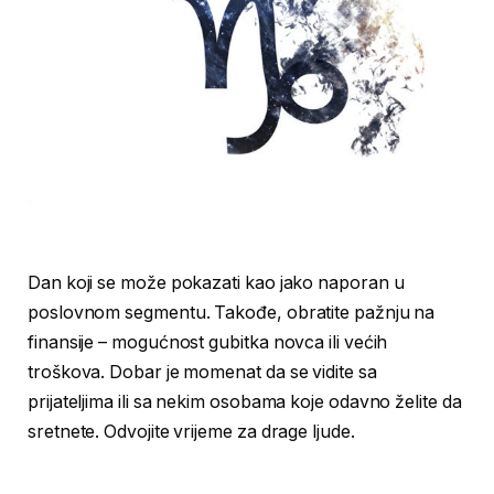
Dan koji se može pokazati kao jako naporan u
poslovnom segmentu. Takođe, obratite pažnju na
finansije – mogućnost gubitka novca ili većih
troškova. Dobar je momenat da se vidite sa
prijateljima ili sa nekim osobama koje odavno želite da
sretnete. Odvojite vrijeme za drage ljude.