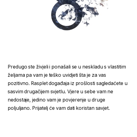
Predugo ste živjeli i ponašali se u neskladu s vlastitim
željama pa vam je teško uvidjeti šta je za vas
pozitivno. Rasplet događaja iz prošlosti sagledaćete u
sasvim drugačijem svjetlu. Vjere u sebe vam ne
nedostaje, jedino vam je povjerenje u druge
poljuljano. Prijatelj će vam dati koristan savjet.