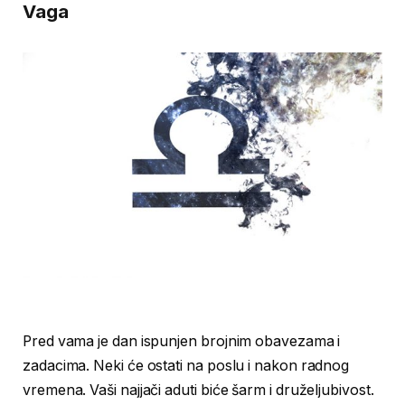
Vaga
Pred vama je dan ispunjen brojnim obavezama i
zadacima. Neki će ostati na poslu i nakon radnog
vremena. Vaši najjači aduti biće šarm i druželjubivost.