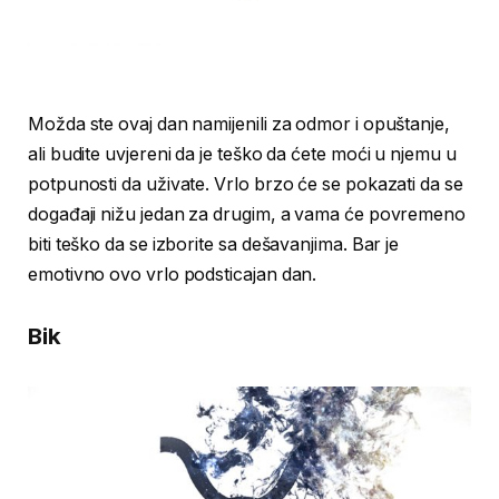
Možda ste ovaj dan namijenili za odmor i opuštanje,
ali budite uvjereni da je teško da ćete moći u njemu u
potpunosti da uživate. Vrlo brzo će se pokazati da se
događaji nižu jedan za drugim, a vama će povremeno
biti teško da se izborite sa dešavanjima. Bar je
emotivno ovo vrlo podsticajan dan.
Bik