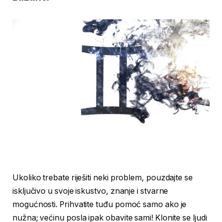
Ukoliko trebate riješiti neki problem, pouzdajte se
isključivo u svoje iskustvo, znanje i stvarne
mogućnosti. Prihvatite tuđu pomoć samo ako je
nužna; većinu posla ipak obavite sami! Klonite se ljudi