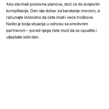
Ako ste imali poslovne planove, doći će do izvijesnih
komplikacija. Dan nije dobar za baratanje novcem, a
računajte slobodno da ćete imati i veće troškove.
Nešto je bolja situacija u odnosu sa emotivnim
partnerom – pored njega ćete moći da se opustite i
uljepšate sebi dan.