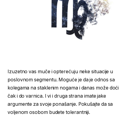
Izuzetno vas muče i opterećuju neke situacije u
poslovnom segmentu. Moguće je da je odnos sa
kolegama na staklenim nogama i danas može doći
čak i do varnica. I vi i druga strana imate jake
argumente za svoje ponašanje. Pokušajte da sa
voljenom osobom budete tolerantniji.