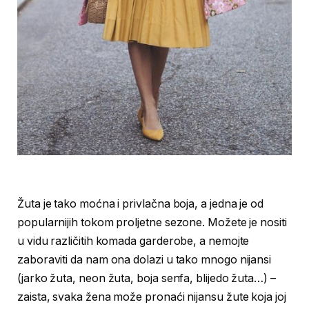
Žuta je tako moćna i privlačna boja, a jedna je od
popularnijih tokom proljetne sezone. Možete je nositi
u vidu različitih komada garderobe, a nemojte
zaboraviti da nam ona dolazi u tako mnogo nijansi
(jarko žuta, neon žuta, boja senfa, blijedo žuta…) –
zaista, svaka žena može pronaći nijansu žute koja joj