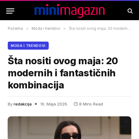
Početna
»
Moda i trendovi
»
Šta nositi ovog maja: 20 modernih i fantastičnih kombinacija
MODA I TRENDOVI
Šta nositi ovog maja: 20
modernih i fantastičnih
kombinacija
By
redakcija
10. Maja 2026.
8 Mins Read