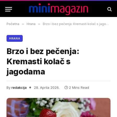
Početna
»
Hrana
»
Brzo i bez pečenja: Kremasti kolač s jagodama
HRANA
Brzo i bez pečenja:
Kremasti kolač s
jagodama
By
redakcija
28. Aprila 2026.
2 Mins Read