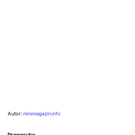
Autor:
minimagazin.info
Preporuke