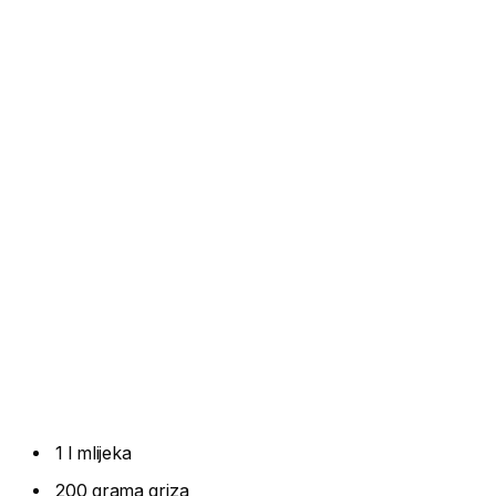
1 l mlijeka
200 grama griza