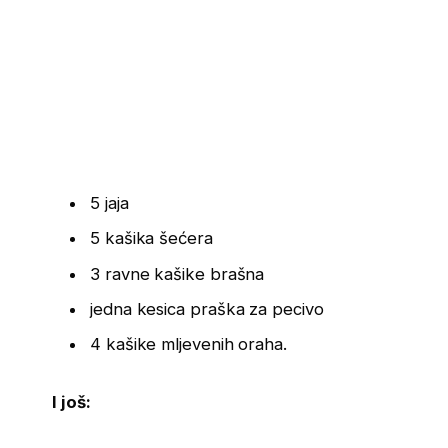
5 jaja
5 kašika šećera
3 ravne kašike brašna
jedna kesica praška za pecivo
4 kašike mljevenih oraha.
I još: