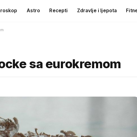
roskop
Astro
Recepti
Zdravlje i ljepota
Fitn
om
kocke sa eurokremom