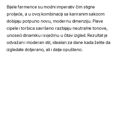
Bijele farmerice su modni imperativ čim stigne
proljeće, a u ovoj kombinaciji sa kariranim sakoom
dobijaju potpuno novu, modernu dimenziju. Plave
cipele i torbica savršeno razbijaju neutralne tonove,
unoseći dinamiku i svježinu u čitav izgled. Rezultat je
odvažan i moderan stil, idealan za dane kada želite da
izgledate dotjerano, ali i dalje opušteno.