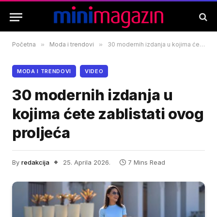
Početna
»
Moda i trendovi
»
30 modernih izdanja u kojima ćete zablistati ovog proljeća
MODA I TRENDOVI
VIDEO
30 modernih izdanja u
kojima ćete zablistati ovog
proljeća
By
redakcija
25. Aprila 2026.
7 Mins Read