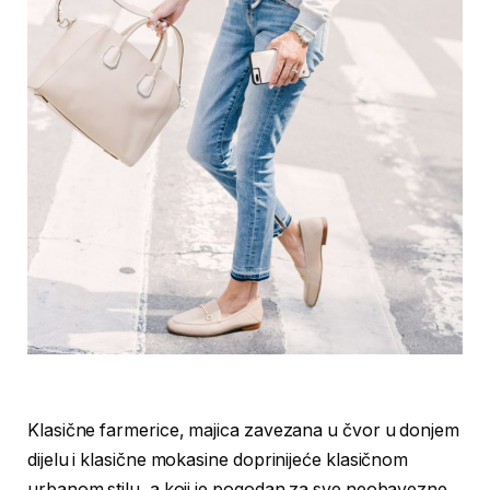
Klasične farmerice, majica zavezana u čvor u donjem
dijelu i klasične mokasine doprinijeće klasičnom
urbanom stilu, a koji je pogodan za sve neobavezne